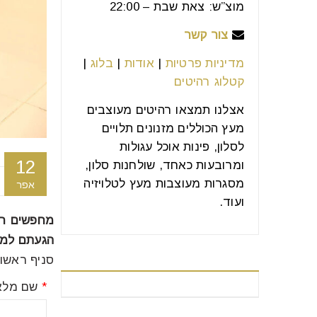
מוצ”ש: צאת שבת – 22:00
צור קשר
מדיניות פרטיות
|
אודות
|
בלוג
|
קטלוג רהיטים
אצלנו תמצאו רהיטים מעוצבים
מעץ הכוללים מזנונים תלויים
לסלון, פינות אוכל עגולות
12
ומרובעות כאחד, שולחנות סלון,
מסגרות מעוצבות מעץ לטלויזיה
אפר
ועוד.
מחפשים רה
הגעתם למקו
סניף ראשון לציון טל': 23923588
רהיטים מומלצים
*
שם מלא