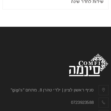
שידות לחדר שינה
שולחנות פינת אוכל נפתחים
03
אוג
שולחנות פינת אוכל נפתחים מתחשק לכם לחדש קצת את
עיצוב הבית? לחדש את האווירה בסלון או במטבח?
החלטתם
קרא עוד
סניף ראשון לציון | ילדי טהרן 8, מתחם "gigi's"
0723923588