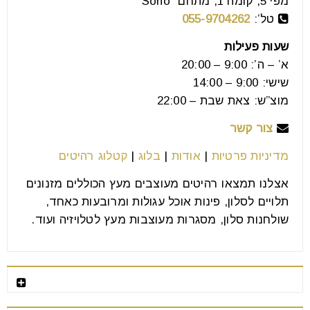
מפי 5, קומה 1, מתחם “Soho”
אוכל וכל בית בוחר בפינה אשר תזרום
טל’:
055-9704262
שעות פעילות
קרא עוד
א’ – ה’: 9:00 – 20:00
שישי: 9:00 – 14:00
מוצ”ש: צאת שבת – 22:00
צור קשר
מדיניות פרטיות
|
אודות
|
בלוג
|
קטלוג רהיטים
אצלנו תמצאו רהיטים מעוצבים מעץ הכוללים מזנונים
תלויים לסלון, פינות אוכל עגולות ומרובעות כאחד,
שולחנות סלון, מסגרות מעוצבות מעץ לטלויזיה ועוד.
פינות אוכל עגולות
רהיטים מומלצים
06
אוג