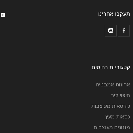
תעקבו אחרינו
שולחנות אוכל עץ מלא
קטגוריות רהיטים
27
יול
ארונות אמבטיה
חיפוי קיר
שולחנות אוכל עץ מלא – האיכות מעל הכל אם בעבר
כורסאות מעוצבות
ארוחות משפחתיות היו דבר אחד מיני רבים שאנחנו
כסאות מעץ
קרא עוד
מזנונים מעוצבים