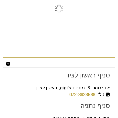
צור קשר
סניף ראשון לציון
פינות אוכל עגולות בסגנון כפרי
ילדי טהרן 8, מתחם gigi’s, ראשון לציון
07
טל’:
072-3923588
אוג
סניף נתניה
פינות אוכל עגולות בסגנון כפרי יש כל מיני סוגים של פינות