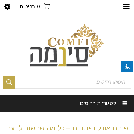
0 רהיטים
-
visibility_off
השבת את ההבזקים
title
סמן כותרות
settings
צבע רקע
קטגוריות רהיטים
zoom_out
זום (הקטנה)
zoom_in
זום (הגדלה)
פינות אוכל נפתחות – כל מה שחשוב לדעת