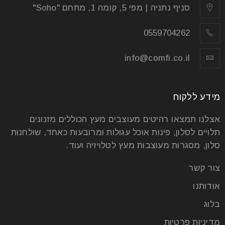
סניף נתניה | מפי 5, קומה 1, מתחם "Soho"
0559704262
שולחנות עגולים נפתחים לפינת אוכל
info@comfi.co.il
01
אוג
מידע ללקוח
אצלנו תמצאו רהיטים מעוצבים מעץ הכוללים מזנונים
הרעיון של שולחנות עגולים נפתחים לפינת אוכל, אם
תלויים לסלון, פינות אוכל עגולות ומרובעות כאחד, שולחנות
חושבים על זה לעומק, הוא פשוט רעיון גאוני. זה בדיוק
סלון, מסגרות מעוצבות מעץ לטלויזיה ועוד.
קרא עוד
צור קשר
אודותנו
בלוג
מדיניות פרטיות