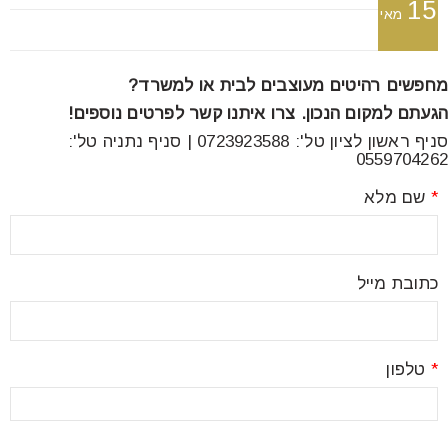
15
font_download
סמן קישורים
מאי
מחפשים רהיטים מעוצבים לבית או למשרד?
לאפס
cached
הגעתם למקום הנכון. צרו איתנו קשר לפרטים נוספים!
את
סניף ראשון לציון טל': 0723923588 | סניף נתניה טל':
כל
0559704262
האפשרויות
*
שם מלא
כתובת מייל
*
טלפון