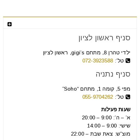
צור קשר
סניף ראשון לציון
פינות אוכל עגולות בסגנון כפרי
ילדי טהרן 8, מתחם gigi’s, ראשון לציון
07
טל’:
072-3923588
אוג
סניף נתניה
פינות אוכל עגולות בסגנון כפרי יש כל מיני סוגים של פינות
מפי 5, קומה 1, מתחם “Soho”
אוכל וכל בית בוחר בפינה אשר תזרום
טל’:
055-9704262
שעות פעילות
קרא עוד
א’ – ה’: 9:00 – 20:00
שישי: 9:00 – 14:00
מוצ”ש: צאת שבת – 22:00