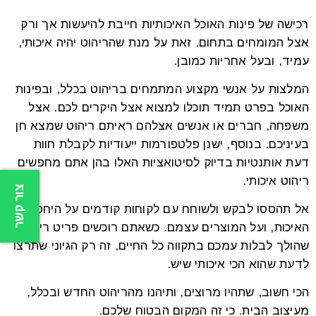
רכישה של פינות האוכל האיכותיות חייבת להיעשות אך ורק
אצל המומחים בתחום. זאת על מנת שהריהוט יהיה איכותי,
עמיד, ובעל אחריות כמובן.
המלצות על אנשי מקצוע המתמחים בריהוט בכלל, ובפינות
האוכל בפרט תמיד תוכלו למצוא אצל היקרים לכם. אצל
משפחה, חברים או אנשים אצלהם ראיתם ריהוט שמצא חן
בעיניכם. בנוסף, ישנן פלטפורמות ייעודיות לקבלת חוות
דעת אותנטיות בדיוק לסיטואציות האלו בהן אתם מחפשים
ריהוט איכותי.
צור קשר
אל תהססו לבקש ולשוחח עם לקוחות קודמים על היחס, על
האיכות, ועל המוצרים עצמם. כשאתם רוכשים פריט ריהוט
שהולך לבלות עמכם בתקווה כל החיים, זה רק הגיוני שתרצו
לדעת שהוא הכי איכותי שיש.
הכי חשוב, שתהיו מרוצים, ותיהנו מהריהוט החדש ובכלל,
מעיצוב הבית. כי זה המקום הבטוח שלכם.