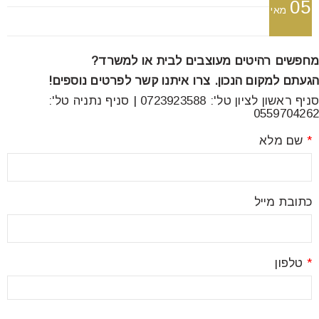
05
font_download
סמן קישורים
מאי
מחפשים רהיטים מעוצבים לבית או למשרד?
לאפס
cached
הגעתם למקום הנכון. צרו איתנו קשר לפרטים נוספים!
את
סניף ראשון לציון טל': 0723923588 | סניף נתניה טל':
כל
0559704262
האפשרויות
*
שם מלא
כתובת מייל
*
טלפון