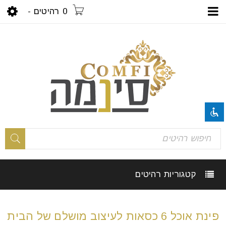
0 רהיטים
-
visibility_off
השבת את ההבזקים
title
סמן כותרות
settings
צבע רקע
קטגוריות רהיטים
zoom_out
זום (הקטנה)
zoom_in
זום (הגדלה)
פינת אוכל 6 כסאות לעיצוב מושלם של הבית