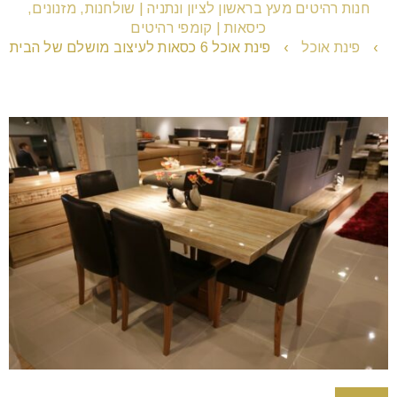
חנות רהיטים מעץ בראשון לציון ונתניה | שולחנות, מזנונים,
כיסאות | קומפי רהיטים
›
פינת אוכל
›
פינת אוכל 6 כסאות לעיצוב מושלם של הבית
remove_circle_outline
הקטנת גופן
add_circle_outline
הגדלת גופן
spellcheck
גופן קריא
brightness_high
ניגודיות בהירה
brightness_low
ניגודיות כהה
format_underlined
הוסף קו תחתון לקישורים