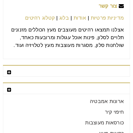
צור קשר
מדיניות פרטיות
|
אודות
|
בלוג
|
קטלוג רהיטים
אצלנו תמצאו רהיטים מעוצבים מעץ הכוללים מזנונים
תלויים לסלון, פינות אוכל עגולות ומרובעות כאחד,
שולחנות סלון, מסגרות מעוצבות מעץ לטלויזיה ועוד.
פינות אוכל עגולות
רהיטים מומלצים
06
אוג
קטגוריות רהיטים
אם אתם מתכננים את עיצוב הבית החדש או הדירה
ארונות אמבטיה
החדשה שלכם, וגם אם אתם לא עוברים דירה, אולי
חיפוי קיר
כורסאות מעוצבות
קרא עוד