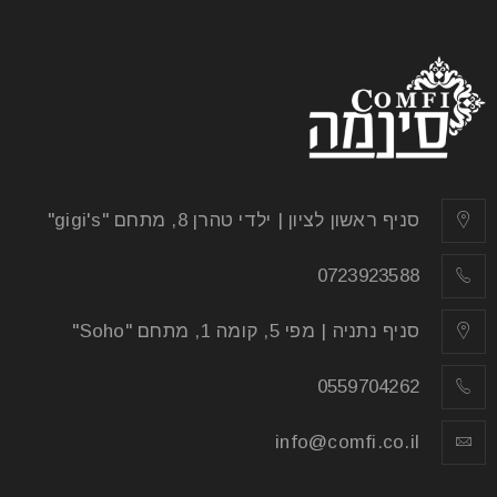
עיצוב הבית? לחדש את האווירה בסלון או במטבח?
החלטתם
קרא עוד
סניף ראשון לציון | ילדי טהרן 8, מתחם "gigi's"
0723923588
סניף נתניה | מפי 5, קומה 1, מתחם "Soho"
0559704262
שולחנות עגולים נפתחים לפינת אוכל
info@comfi.co.il
01