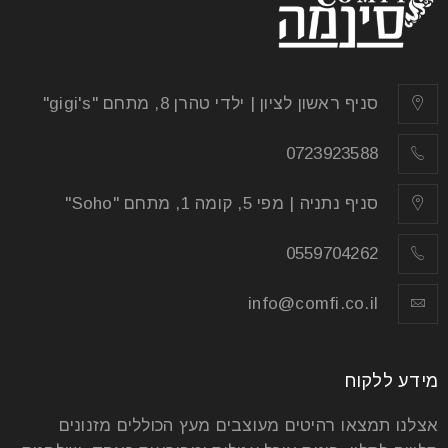
יונ
הריהוט שתבחרו לביתכם הוא האלמנט אולי החשוב ביותר
שיגרום לכם להרגיש בבית. כשבוחרים נכון, הבית יהפוך
סניף ראשון לציון | ילדי טהרן 8, מתחם "gigi's"
למעוצב יותר
0723923588
קרא עוד
סניף נתניה | מפי 5, קומה 1, מתחם "Soho"
0559704262
info@comfi.co.il
מידע ללקוח
אצלנו תמצאו רהיטים מעוצבים מעץ הכוללים מזנונים