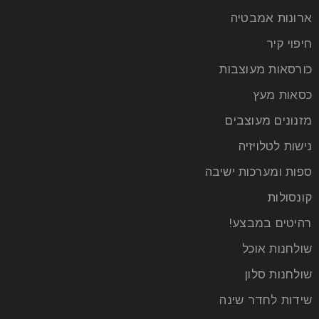
ארונות אמבטיה
חיפוי קיר
כורסאות מעוצבות
כסאות מעץ
מזנונים מעוצבים
נישות לטלויזיה
עיצוב חדר האמבטיה: איך ליצור מרחב
ספות ומערכות ישיבה
נעים ומזמין שכיף להתקלח בו
קונסולות
22
רהיטים במבצע!
יונ
שולחנות אוכל
שולחנות סלון
חדר האמבטיה הוא הרבה יותר מאשר חלל פונקציונלי
בלבד – הוא מהווה מקום מפלט אישי שבו אנו מתחילים
שידות לחדר שינה