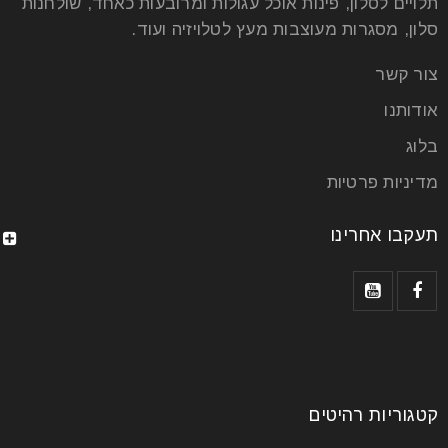
תלויים לסלון, פינות אוכל עגולות ומרובעות כאחד, שולחנות
סלון, מסגרות מעוצבות מעץ לטלויזיה ועוד.
איך לבחור את הכורסה המושלמת
צור קשר
עבורכם?
אודותנו
בלוג
23
יונ
מדיניות פרטיות
תעקבו אחרינו
הכורסאות של אמריקן קומפורט ידועות בנוחותן ובעיצובן
המוקפד, ומתאימות למגוון שימושים בבית. בין אם אתם
מחפשים כורסה לקריאה,
קרא עוד
קטגוריות רהיטים