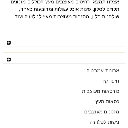
אצלנו תמצאו רהיטים מעוצבים מעץ הכוללים מזנונים
תלויים לסלון, פינות אוכל עגולות ומרובעות כאחד,
שולחנות סלון, מסגרות מעוצבות מעץ לטלויזיה ועוד.
רהיטים מומלצים
קטגוריות רהיטים
ארון הזזה או ארון דלתות מה נכון
עבורכם?
ארונות אמבטיה
25
חיפוי קיר
יונ
כורסאות מעוצבות
כסאות מעץ
בחירת הארון לחדר היא אחת ההחלטות החשובות בעיצוב
מזנונים מעוצבים
הבית. מדובר ברהיט מרכזי שמשרת אותנו מדי יום, משפיע
על
נישות לטלויזיה