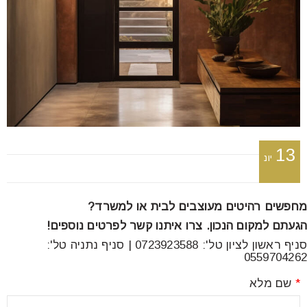
font_download
סמן קישורים
לאפס
cached
את
כל
האפשרויות
13
יונ
מחפשים רהיטים מעוצבים לבית או למשרד?
הגעתם למקום הנכון. צרו איתנו קשר לפרטים נוספים!
סניף ראשון לציון טל': 0723923588 | סניף נתניה טל':
0559704262
*
שם מלא