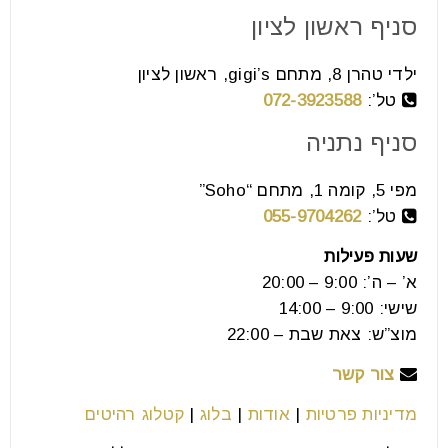
סניף ראשון לציון
למה מעצבי פנים בוחרים רהיטים רק
אחרי שהם רואים את הרצפה
ילדי טהרן 8, מתחם gigi’s, ראשון לציון
טל’:
072-3923588
16
יול
סניף נתניה
מפי 5, קומה 1, מתחם “Soho”
רוב האנשים מרהטים את הבית שלהם מהספה החוצה:
טל’:
055-9704262
קודם מערכת הישיבה, אחר כך פינת האוכל, ובסוף
שעות פעילות
מסתכלים למטה.
א’ – ה’: 9:00 – 20:00
שישי: 9:00 – 14:00
קרא עוד
מוצ”ש: צאת שבת – 22:00
צור קשר
מדיניות פרטיות
|
אודות
|
בלוג
|
קטלוג רהיטים