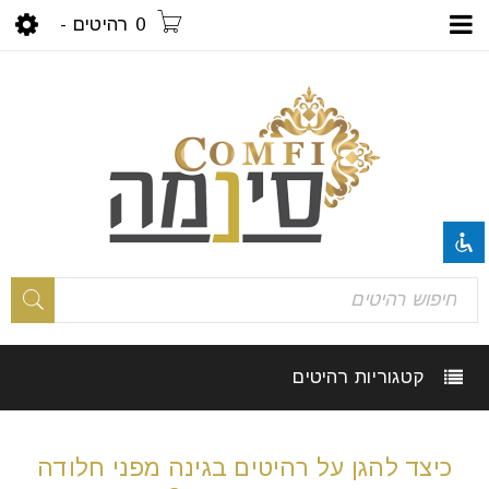
0 רהיטים
-
visibility_off
השבת את ההבזקים
title
סמן כותרות
settings
צבע רקע
קטגוריות רהיטים
zoom_out
זום (הקטנה)
zoom_in
זום (הגדלה)
כיצד להגן על רהיטים בגינה מפני חלודה