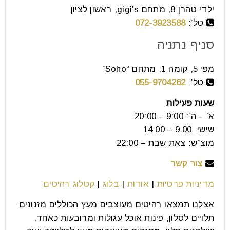
אחרי שהם רואים את הרצפה
ילדי טהרן 8, מתחם gigi’s, ראשון לציון
טל’:
072-3923588
16
יול
סניף נתניה
מפי 5, קומה 1, מתחם “Soho”
רוב האנשים מרהטים את הבית שלהם מהספה החוצה:
טל’:
055-9704262
קודם מערכת הישיבה, אחר כך פינת האוכל, ובסוף
שעות פעילות
מסתכלים למטה.
א’ – ה’: 9:00 – 20:00
שישי: 9:00 – 14:00
קרא עוד
מוצ”ש: צאת שבת – 22:00
צור קשר
מדיניות פרטיות
|
אודות
|
בלוג
|
קטלוג רהיטים
אצלנו תמצאו רהיטים מעוצבים מעץ הכוללים מזנונים
תלויים לסלון, פינות אוכל עגולות ומרובעות כאחד,