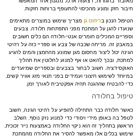
מאובזר בחגורות, רצועות או כל מנגנון אחר המאפשר
חיבור חזק ומונע מהכיסוי להתעופף ברוחות חזקות.
הטיפול הנכון ב
ריהוט גן
מצריך שימוש במוצרים מתאימים
שנועדו להגן על המתכת מפני התפתחות חלודה. צבעים
וספריים המכילים חומרים אנטי-חלודה הם כלים חשובים
במאבק זה. מריחה שכבה של צבע או ספריי כזה על רהיטי
הגינה יכול ליצור מחסום מגן שמונע מהחמצן והמים להגיע
למתכת, ובכך להאט או אף למנוע לחלוטין את תהליך
האוקסידציה. חשוב לבחור בצבעים ובספריים שמיועדים
במיוחד לשימוש חיצוני ועמידים בפני תנאי מזג אוויר קשים,
כדי להבטיח שההגנה תהיה אפקטיבית לאורך זמן.
טיפול בחלודה
כאשר חלודה כבר התחילה להופיע על רהיטי הגינה, חשוב
לטפל בה באופן מידי ויסודי כדי למנוע נזק נוסף. השלב
הראשון בתהליך זה הוא ניקוי החלודה באמצעות נייר זכוכית,
שימוש בכלים אלו מאפשר להסיר את החלודה מהמתכת