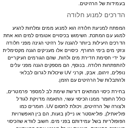
בעמידות של הרהיטים.
הדרכים למנוע חלודה
המפתח למניעת חלודה הוא למנוע ממים ומלחות להגיע
למגע עם המתכת. השימוש בכיסויים אטומים למים הוא אחת
הדרכים היעילות ביותר להגנה על רהיטי הגינה מפני חלודה
ונזקי מים בימי החורף. כיסויים אלו מעניקים הגנה מקסימלית
על ידי חסימת חדירת מים ולחות, שהם הגורמים העיקריים
להתפתחות חלודה. בנוסף, הם מספקים הגנה מפני עלים
נופלים, זיהום, אבק, וקרני UV שיכולות לגרום לבלאי
ולהתבלות של הרהיטים עם הזמן.
בחירת כיסוי המתאים דורשת שימת לב למספר פרמטרים,
כולל החומר ממנו הכיסוי עשוי, התאמה מדויקת לגודל
ולצורה של הרהיטים, ויכולת לחסום UV. חומרים כמו
פוליאתילן, פוליאסטר או ניילון בועות, הם בין האפשרויות
הפופולריות בשל עמידותם בפני מים. חשוב לוודא שהכיסוי