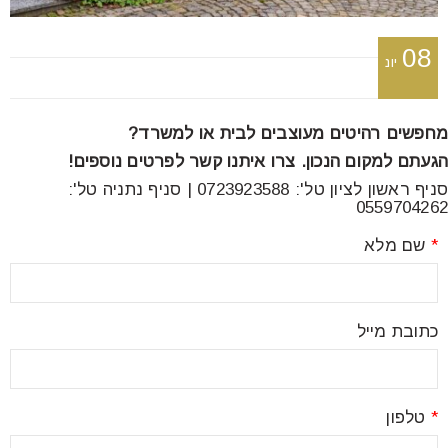
font_download
סמן קישורים
08
יונ
לאפס
cached
את
מחפשים רהיטים מעוצבים לבית או למשרד?
כל
הגעתם למקום הנכון. צרו איתנו קשר לפרטים נוספים!
האפשרויות
סניף ראשון לציון טל': 0723923588 | סניף נתניה טל':
0559704262
*
שם מלא
כתובת מייל
*
טלפון