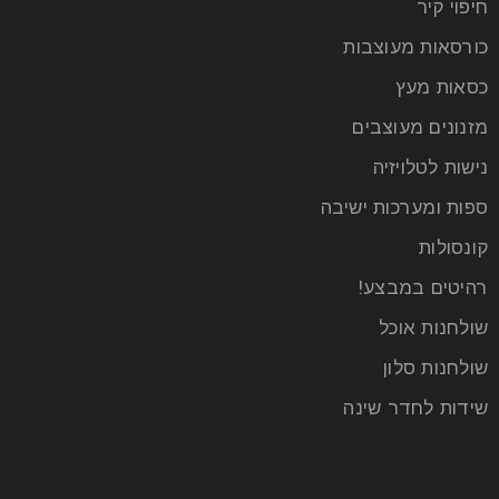
חיפוי קיר
כורסאות מעוצבות
כסאות מעץ
מזנונים מעוצבים
נישות לטלויזיה
עיצוב חדר האמבטיה: איך ליצור מרחב
ספות ומערכות ישיבה
נעים ומזמין שכיף להתקלח בו
קונסולות
22
רהיטים במבצע!
יונ
שולחנות אוכל
שולחנות סלון
חדר האמבטיה הוא הרבה יותר מאשר חלל פונקציונלי
בלבד – הוא מהווה מקום מפלט אישי שבו אנו מתחילים
שידות לחדר שינה
קרא עוד