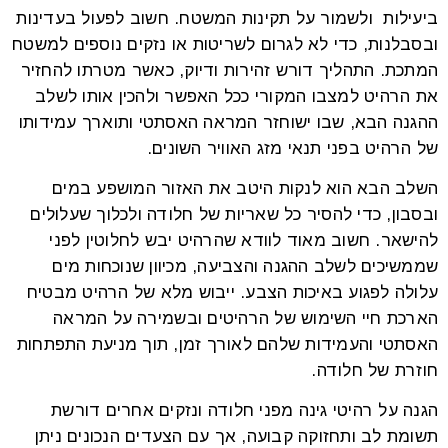
ביעילות ולשמור על תקינות המשטח. חשוב לפעול בעדינות
ובסבלנות, כדי לא לגרום לשריטות או נזקים נוספים למשטח
המתכת. התהליך דורש זהירות ודיוק, כאשר מטרתו להחזיר
את הרהיט למצבו המקורי ככל האפשר ולהכין אותו לשלב
ההגנה הבא, שבו ישוחזר המראה האסתטי ותוארך עמידותו
של הרהיט בפני תנאי מזג האוויר השונים.
השלב הבא הוא לנקות היטב את האזור המושפע במים
ובסבון, כדי להסיר כל שאריות של חלודה ולכלוך שעלולים
להישאר. חשוב מאוד לוודא שהרהיט יבש לחלוטין לפני
שממשיכים לשלב ההגנה והצביעה, מכיוון שנוכחות מים
עלולה לפגוע באיכות הצבע. ייבוש מלא של הרהיט מבטיח
הארכת חיי השימוש של הרהיטים ובשמירה על המראה
האסתטי והעמידות שלהם לאורך זמן, תוך מניעת התפתחות
חוזרת של חלודה.
הגנה על רהיטי גינה מפני חלודה ונזקים אחרים דורשת
תשומת לב ותחזוקה קבועה, אך עם הצעדים הנכונים ניתן