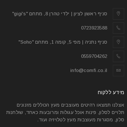
הריהוט שתבחרו לביתכם הוא האלמנט אולי החשוב ביותר
שיגרום לכם להרגיש בבית. כשבוחרים נכון, הבית יהפוך
סניף ראשון לציון | ילדי טהרן 8, מתחם "gigi's"
למעוצב יותר
0723923588
קרא עוד
סניף נתניה | מפי 5, קומה 1, מתחם "Soho"
0559704262
info@comfi.co.il
מידע ללקוח
אצלנו תמצאו רהיטים מעוצבים מעץ הכוללים מזנונים
תלויים לסלון, פינות אוכל עגולות ומרובעות כאחד, שולחנות
סלון, מסגרות מעוצבות מעץ לטלויזיה ועוד.