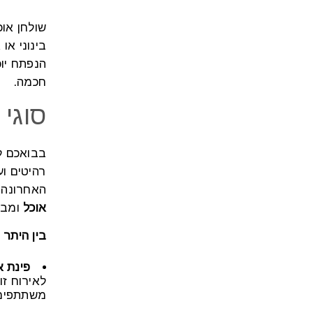
שולחן אוכ
בינוני א
הנפתח יו
חכמה.
סוגי
בבואכם ל
רהיטים וע
האחרונה,
אוכל
ומבח
בין היתר
פינת א
לאירוח ז
משתתפים