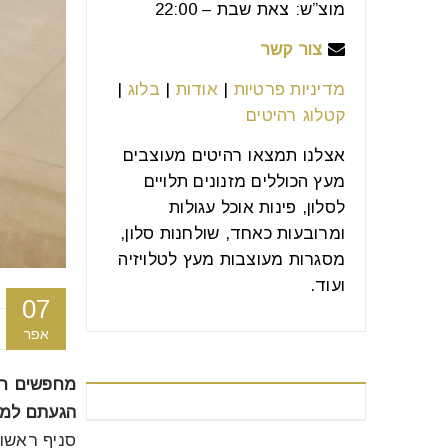
מוצ”ש: צאת שבת – 22:00
צור קשר
מדיניות פרטיות
|
אודות
|
בלוג
|
קטלוג רהיטים
אצלנו תמצאו רהיטים מעוצבים
מעץ הכוללים מזנונים תלויים
לסלון, פינות אוכל עגולות
ומרובעות כאחד, שולחנות סלון,
מסגרות מעוצבות מעץ לטלויזיה
ועוד.
07
אפר
מחפשים רה
רהיטים מומלצים
הגעתם למקו
סניף ראשון לציון טל': 23923588