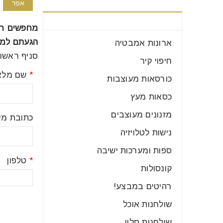
אפר
קטגוריות רהיטים
מחפשים רה
הגעתם למקו
ארונות אמבטיה
סניף ראשון לציון טל': 23923588
חיפוי קיר
*
שם מלא
כורסאות מעוצבות
כסאות מעץ
מזנונים מעוצבים
כתובת מיי
נישות לטלויזיה
ספות ומערכות ישיבה
*
טלפון
קונסולות
רהיטים במבצע!
שולחנות אוכל
שולחנות סלון