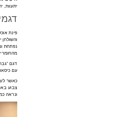
יתעוות, י
דגמי
פינת אוכל
והשולחן י
נפתחת ומ
מהחומרים
דגם “גברי
עם כיסאו
כאשר לשול
צבוע באפ
ונראה כמ