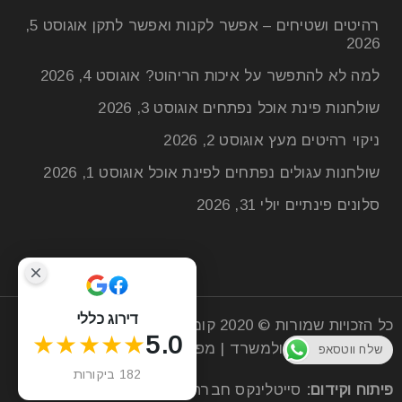
13
יול
רהיטים ושטיחים – אפשר לקנות ואפשר לתקן
אוגוסט 5,
2026
למה לא להתפשר על איכות הריהוט?
אוגוסט 4, 2026
איך להתאים כיסאות לשולחן אוכל? אל תוותרו על שולחן
שולחנות פינת אוכל נפתחים
אוגוסט 3, 2026
אוכל מהמם רק בגלל שהוא לא מגיע עם כיסאות.
ניקוי רהיטים מעץ
אוגוסט 2, 2026
קרא עוד
שולחנות עגולים נפתחים לפינת אוכל
אוגוסט 1, 2026
סלונים פינתיים
יולי 31, 2026
דירוג כללי
כל הזכויות שמורות © 2020
קומפי רהיטים
| חנות רהיטים
★★★★★
5.0
מעץ לסלון הבית ולמשרד |
מפת אתר
שלח ווטסאפ
182 ביקורות
פיתוח וקידום:
סייטלינקס
חברה לקידום אתרים