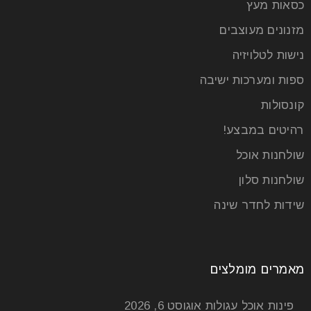
כסאות מעץ
פינת אוכל מעוצבת דגם ‘גבריאל’ פינת האוכל היא אחד
האלמנטים המרכזיים שנפגוש בכניסה לבית, לכן טבעי
מזנונים מעוצבים
שנחפש פינת
נישות לטלויזיה
ספות ומערכות ישיבה
קרא עוד
קונסולות
רהיטים במבצע!
שולחנות אוכל
שולחנות סלון
שידות לחדר שינה
מאמרים מומלצים
איך להתאים כיסאות לשולחן האוכל
פינות אוכל עגולות
אוגוסט 6, 2026