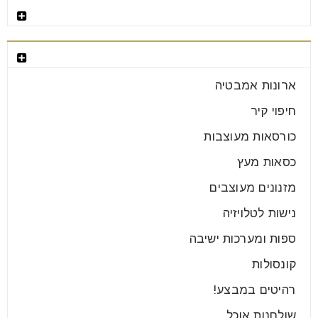
שולחנות עגולים נפתחים לפינת אוכל
רהיטים מומלצים
01
אוג
קטגוריות רהיטים
ארונות אמבטיה
הרעיון של שולחנות עגולים נפתחים לפינת אוכל, אם
חיפוי קיר
חושבים על זה לעומק, הוא פשוט רעיון גאוני. זה בדיוק
כורסאות מעוצבות
קרא עוד
כסאות מעץ
מזנונים מעוצבים
נישות לטלויזיה
ספות ומערכות ישיבה
קונסולות
רהיטים במבצע!
שולחנות אוכל