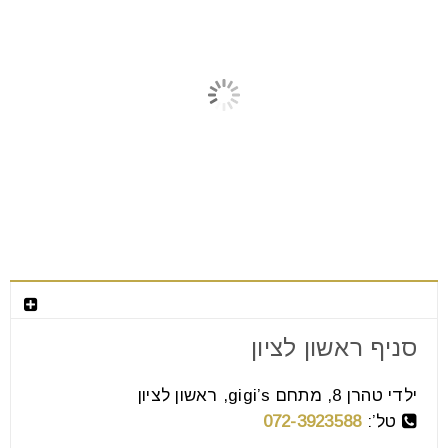
מאמרים קשורים
צור קשר
סניף ראשון לציון
שולחנות פינת אוכל נפתחים
ילדי טהרן 8, מתחם gigi’s, ראשון לציון
03
טל’:
072-3923588
אוג