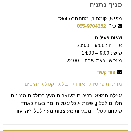
סניף נתניה
שולחנות פינת אוכל נפתחים מתחשק לכם לחדש קצת את
מפי 5, קומה 1, מתחם “Soho”
עיצוב הבית? לחדש את האווירה בסלון או במטבח?
טל’:
055-9704262
החלטתם
שעות פעילות
א’ – ה’: 9:00 – 20:00
קרא עוד
שישי: 9:00 – 14:00
מוצ”ש: צאת שבת – 22:00
צור קשר
מדיניות פרטיות
|
אודות
|
בלוג
|
קטלוג רהיטים
אצלנו תמצאו רהיטים מעוצבים מעץ הכוללים מזנונים
תלויים לסלון, פינות אוכל עגולות ומרובעות כאחד,
שולחנות סלון, מסגרות מעוצבות מעץ לטלויזיה ועוד.