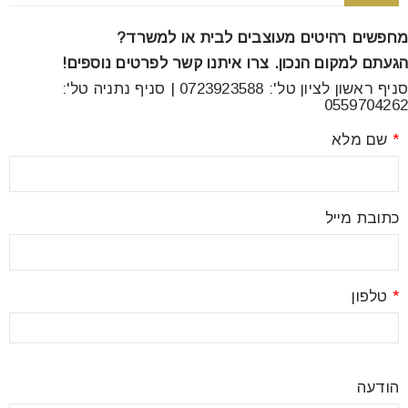
font_download
סמן קישורים
מחפשים רהיטים מעוצבים לבית או למשרד?
הגעתם למקום הנכון. צרו איתנו קשר לפרטים נוספים!
סניף ראשון לציון טל': 0723923588 | סניף נתניה טל':
לאפס
cached
0559704262
את
כל
*
שם מלא
האפשרויות
כתובת מייל
*
טלפון
הודעה