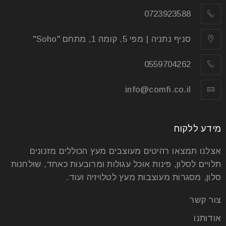
0723923588
סניף נתניה | מפי 5, קומה 1, מתחם "Soho"
0559704262
info@comfi.co.il
שולחנות אוכל נפתחים
מידע ללקוח
25
יול
אצלנו תמצאו רהיטים מעוצבים מעץ הכוללים מזנונים
תלויים לסלון, פינות אוכל עגולות ומרובעות כאחד, שולחנות
שולחנות אוכל נפתחים – להתחבר מחדש למשפחה אם
סלון, מסגרות מעוצבות מעץ לטלויזיה ועוד.
בעבר המשפחה הייתה משמעותית מאוד בחייהם של
אנשים, הרי שהיום
צור קשר
אודותנו