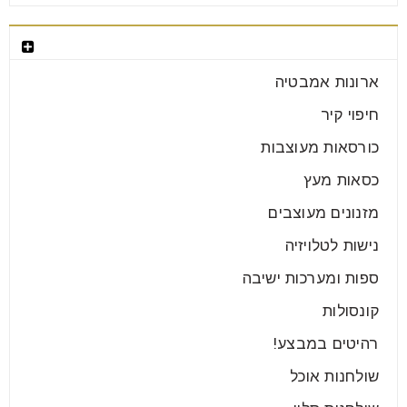
03
אוג
קטגוריות רהיטים
שולחנות פינת אוכל נפתחים מתחשק לכם לחדש קצת את
ארונות אמבטיה
עיצוב הבית? לחדש את האווירה בסלון או במטבח?
חיפוי קיר
החלטתם
כורסאות מעוצבות
קרא עוד
כסאות מעץ
מזנונים מעוצבים
נישות לטלויזיה
ספות ומערכות ישיבה
קונסולות
רהיטים במבצע!
שולחנות אוכל