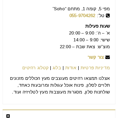
החדשה שלכם, וגם אם אתם לא עוברים דירה, אולי
מפי 5, קומה 1, מתחם “Soho”
קרא עוד
טל’:
055-9704262
שעות פעילות
א’ – ה’: 9:00 – 20:00
שישי: 9:00 – 14:00
מוצ”ש: צאת שבת – 22:00
צור קשר
מדיניות פרטיות
|
אודות
|
בלוג
|
קטלוג רהיטים
אצלנו תמצאו רהיטים מעוצבים מעץ הכוללים מזנונים
תלויים לסלון, פינות אוכל עגולות ומרובעות כאחד,
שולחנות סלון, מסגרות מעוצבות מעץ לטלויזיה ועוד.
שולחנות פינת אוכל נפתחים
רהיטים מומלצים