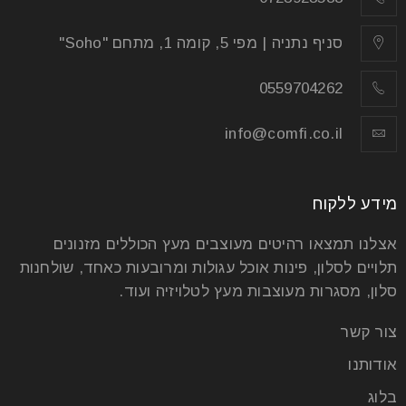
סניף נתניה | מפי 5, קומה 1, מתחם "Soho"
0559704262
שולחנות אוכל עץ מלא
info@comfi.co.il
27
יול
מידע ללקוח
אצלנו תמצאו רהיטים מעוצבים מעץ הכוללים מזנונים
שולחנות אוכל עץ מלא – האיכות מעל הכל אם בעבר
תלויים לסלון, פינות אוכל עגולות ומרובעות כאחד, שולחנות
ארוחות משפחתיות היו דבר אחד מיני רבים שאנחנו
סלון, מסגרות מעוצבות מעץ לטלויזיה ועוד.
קרא עוד
צור קשר
אודותנו
בלוג