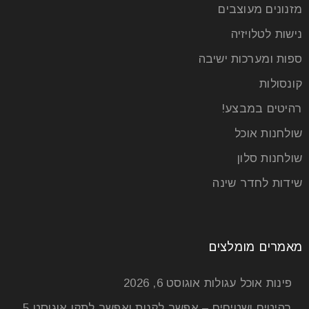
מזנונים מעוצבים
קרא עוד
נישות לטלויזיה
ספות ומערכות ישיבה
קונסולות
רהיטים במבצע!
שולחנות אוכל
שולחנות סלון
שידות לחדר שינה
פינת אוכל מעוצבת דגם גבריאל – סקירה
כללית
מאמרים מומלצים
14
פינות אוכל עגולות
אוגוסט 6, 2026
יול
רהיטים ושטיחים – אפשר לקנות ואפשר לתקן
אוגוסט 5,