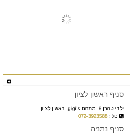
צור קשר
פינות אוכל עגולות
סניף ראשון לציון
06
אוג
ילדי טהרן 8, מתחם gigi’s, ראשון לציון
טל’:
072-3923588
אם אתם מתכננים את עיצוב הבית החדש או הדירה
סניף נתניה