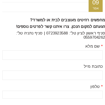
09
font_download
סמן קישורים
אפר
מחפשים רהיטים מעוצבים לבית או למשרד?
לאפס
cached
הגעתם למקום הנכון. צרו איתנו קשר לפרטים נוספים!
את
סניף ראשון לציון טל': 0723923588 | סניף נתניה טל':
כל
0559704262
האפשרויות
*
שם מלא
כתובת מייל
*
טלפון