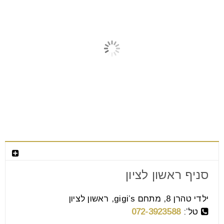
מאמרים קשורים
צור קשר
סניף ראשון לציון
ריהוט יוקרתי לסלון
ילדי טהרן 8, מתחם gigi’s, ראשון לציון
08
אוג
טל’:
072-3923588