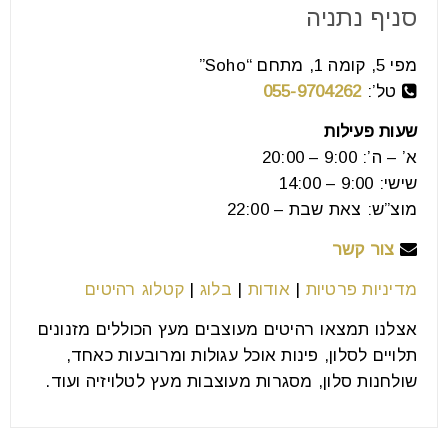
סניף נתניה
ריהוט יוקרתי לסלון הישראלים הפכו למודעים מאוד בכל מה
מפי 5, קומה 1, מתחם “Soho”
שקשור לעיצוב הבית שלהם. הם נוסעים לחו”ל, רואים
טל’:
055-9704262
רהיטים.
שעות פעילות
קרא עוד
א’ – ה’: 9:00 – 20:00
שישי: 9:00 – 14:00
מוצ”ש: צאת שבת – 22:00
צור קשר
מדיניות פרטיות
|
אודות
|
בלוג
|
קטלוג רהיטים
אצלנו תמצאו רהיטים מעוצבים מעץ הכוללים מזנונים
תלויים לסלון, פינות אוכל עגולות ומרובעות כאחד,
שולחנות סלון, מסגרות מעוצבות מעץ לטלויזיה ועוד.