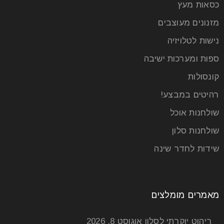
29
יול
כסאות מעץ
מזנונים מעוצבים
נישות לטלויזיה
האנגלים טוענים שהבית שלנו הוא המבצר שלנו, ואכן אנחנו
חולמים ועמלים שנים רבות, אנחנו מתכננים, בודקים
ספות ומערכות ישיבה
מחירים,אנחנו בוחרים
קונסולות
קרא עוד
רהיטים במבצע!
שולחנות אוכל
שולחנות סלון
שידות לחדר שינה
מאמרים מומלצים
ריהוט יוקרתי לסלון
אוגוסט 8, 2026