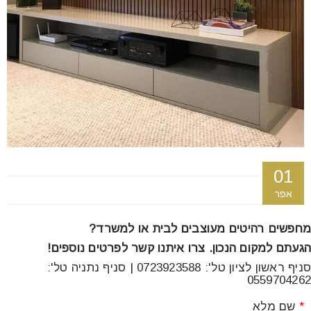
font_download
סמן קישורים
לאפס
cached
את
כל
האפשרויות
01
אפר
מחפשים רהיטים מעוצבים לבית או למשרד?
הגעתם למקום הנכון. צרו איתנו קשר לפרטים נוספים!
סניף ראשון לציון טל': 0723923588 | סניף נתניה טל':
0559704262
*
שם מלא