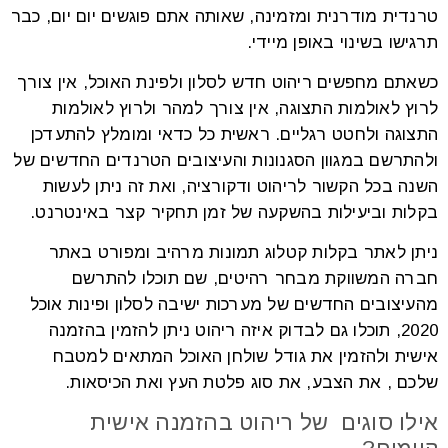
טרנדית מודרנית ומזמינה, שאותה אתם פוגשים יום יום, כבר
תרגישו בשינוי באופן מיידי.
כשאתם מחפשים ריהוט חדש לסלון ולפינת האוכל, אין צורך
לרוץ לאולמות התצוגה, אין צורך למהר ולרוץ לאולמות
התצוגה ולחטט רגליים. ראשית כל כדאי ומומלץ להתעדכן
ולהתרשם במגוון הסגנונות והעיצובים הטרנדים החדשים של
השנה בכל הקשור לריהוט ודקורציה, ואת זה ניתן לעשות
בקלות וביעילות בהשקעה של זמן תחקיר קצר באינטרנט.
ניתן לאתר בקלות קטלוג תמונות מרהיב ומפורט באתר
חברה המשווקת מבחר רהיטים, שם תוכלו להתרשם
מהעיצובים החדשים של מערכות ישיבה לסלון ופינות אוכל
2020, תוכלו גם לבדוק איזה ריהוט ניתן להזמין בהזמנה
אישית ולהזמין את גודל שולחן האוכל המתאים למטבח
שלכם , את הצבע, את סוג פלטת העץ ואת הכיסאות.
אילו סוגים של ריהוט בהזמנה אישית