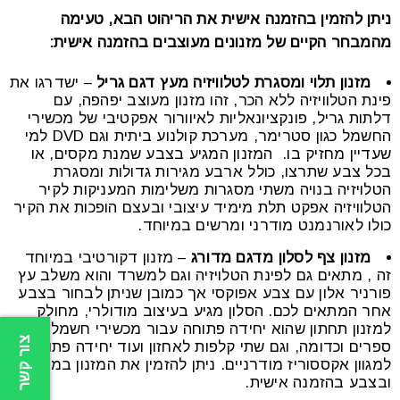
ניתן להזמין בהזמנה אישית את הריהוט הבא, טעימה
מהמבחר הקיים של מזנונים מעוצבים בהזמנה אישית:
מזנון תלוי ומסגרת לטלוויזיה מעץ דגם גריל
– ישדרגו את
פינת הטלוויזיה ללא הכר, זהו מזנון מעוצב יפהפה, עם
דלתות גריל, פונקציונאליות לאיוורור אפקטיבי של מכשירי
החשמל כגון סטרימר, מערכת קולנוע ביתית וגם DVD למי
שעדיין מחזיק בו. המזנון המגיע בצבע שמנת מקסים, או
בכל צבע שתרצו, כולל ארבע מגירות גדולות ומסגרת
הטלויזיה בנויה משתי מסגרות משלימות המעניקות לקיר
הטלוויזיה אפקט תלת מימיד עיצובי ובעצם הופכות את הקיר
כולו לאורנמנט מודרני ומרשים במיוחד.
מזנון צף לסלון מדגם מדורג
– מזנון דקורטיבי במיוחד
זה , מתאים גם לפינת הטלויזיה וגם למשרד והוא משלב עץ
פורניר אלון עם צבע אפוקסי אך כמובן שניתן לבחור בצבע
אחר המתאים לכם. הסלון מגיע בעיצוב מודולרי, מחולק
למזנון תחתון שהוא יחידה פתוחה עבור מכשירי חשמל,
צור קשר
ספרים וכדומה, וגם שתי קלפות לאחזון ועוד יחידה פתוחה
למגוון אקססוריז מודרניים. ניתן להזמין את המזנון במידות
ובצבע בהזמנה אישית.