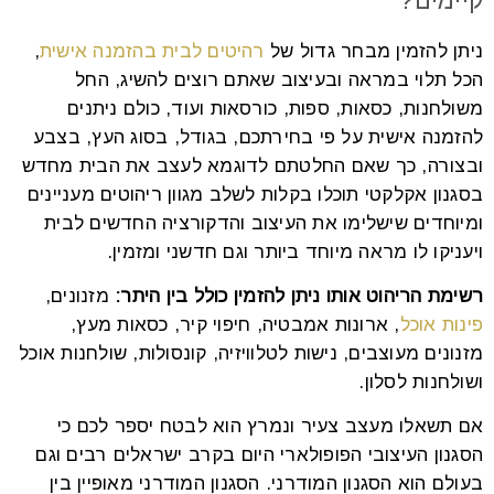
קיימים?
ניתן להזמין מבחר גדול של
רהיטים לבית בהזמנה אישית
,
הכל תלוי במראה ובעיצוב שאתם רוצים להשיג, החל
משולחנות, כסאות, ספות, כורסאות ועוד, כולם ניתנים
להזמנה אישית על פי בחירתכם, בגודל, בסוג העץ, בצבע
ובצורה, כך שאם החלטתם לדוגמא לעצב את הבית מחדש
בסגנון אקלקטי תוכלו בקלות לשלב מגוון ריהוטים מעניינים
ומיוחדים שישלימו את העיצוב והדקורציה החדשים לבית
ויעניקו לו מראה מיוחד ביותר וגם חדשני ומזמין.
רשימת הריהוט אותו ניתן להזמין כולל בין היתר:
מזנונים,
פינות אוכל
, ארונות אמבטיה, חיפוי קיר, כסאות מעץ,
מזנונים מעוצבים, נישות לטלוויזיה, קונסולות, שולחנות אוכל
ושולחנות לסלון.
אם תשאלו מעצב צעיר ונמרץ הוא לבטח יספר לכם כי
הסגנון העיצובי הפופולארי היום בקרב ישראלים רבים וגם
בעולם הוא הסגנון המודרני. הסגנון המודרני מאופיין בין