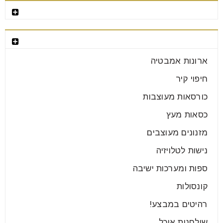
רהיטים מומלצים
רהיטים ושטיחים – אפשר לקנות ואפשר
לתקן
קטגוריות רהיטים
05
ארונות אמבטיה
אוג
חיפוי קיר
כורסאות מעוצבות
עץ הוא ללא ספק חומר הגלם השכיח ביותר והפופולארי
ביותר בעולם הרהיטים ולא לחינם. העץ מציע לנו את
כסאות מעץ
מזנונים מעוצבים
קרא עוד
נישות לטלויזיה
ספות ומערכות ישיבה
קונסולות
רהיטים במבצע!
שולחנות אוכל