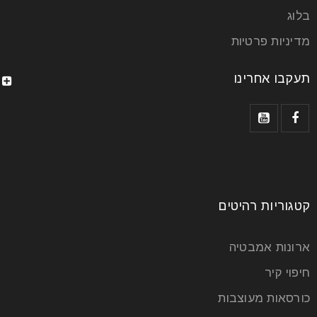
מצליחים לראות על גביהם מורכב בדרך כלל מאותה שכבת
בלוג
אבק
מדיניות פרטיות
קרא עוד
תעקבו אחרינו
קטגוריות רהיטים
ארונות אמבטיה
חיפוי קיר
רהיטים לסלון מודרני ויוקרתי במיוחד
כורסאות מעוצבות