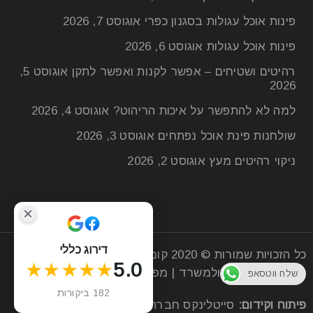
פינות אוכל עגולות בסגנון כפרי
אוגוסט 7, 2026
פינות אוכל עגולות
אוגוסט 6, 2026
רהיטים ושטיחים – אפשר לקנות ואפשר לתקן
אוגוסט 5,
עיצוב בסגנון חמים ונעים – כך תעשו זאת
2026
בעזרת רהיטים לבית
למה לא להתפשר על איכות הריהוט?
אוגוסט 4, 2026
26
שולחנות פינת אוכל נפתחים
אוגוסט 3, 2026
יול
ניקוי רהיטים מעץ
אוגוסט 2, 2026
עיצוב בסגנון חמים ונעים – כך תעשו זאת בעזרת רהיטים
לבית הבית שלנו הוא המקום שאמור להעניק לנו
קרא עוד
דירוג כללי
כל הזכויות שמורות © 2020
קומפי רהיטים
| חנות רהיטים
★★★★★
5.0
מעץ לסלון הבית ולמשרד |
מפת אתר
שלח ווטסאפ
182 ביקורות
פיתוח וקידום:
סייטלינקס
חברה לקידום אתרים