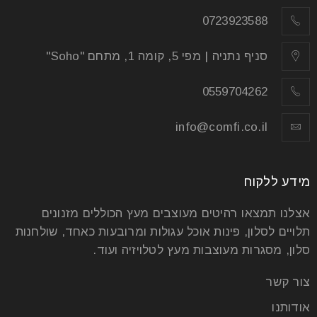
קרא עוד
0723923588
סניף נתניה | מפי 5, קומה 1, מתחם "Soho"
0559704262
info@comfi.co.il
מידע ללקוח
ניקוי רהיטים מעץ
אצלנו תמצאו רהיטים מעוצבים מעץ הכוללים מזנונים
תלויים לסלון, פינות אוכל עגולות ומרובעות כאחד, שולחנות
סלון, מסגרות מעוצבות מעץ לטלויזיה ועוד.
02
אוג
צור קשר
אודותנו
כשאנחנו מביטים ברהיטי העץ שלנו, הלכלוך היחיד שאנחנו