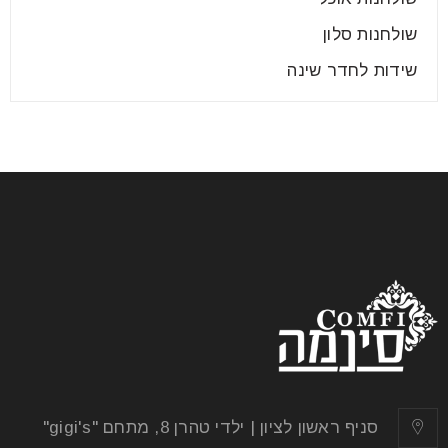
שולחנות סלון
שידות לחדר שינה
למה לא להתפשר על איכות הריהוט?
04
אוג
ישנם מעט מאוד דברים שמלווים אותנו למשך עשורים
שלמים. את הבגדים אנחנו מחליפים כל כמה חודשים או
שנים,
סניף ראשון לציון | ילדי טהרן 8, מתחם "gigi's"