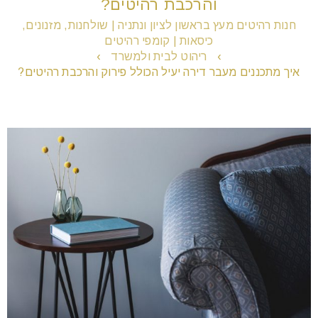
והרכבת רהיטים?
חנות רהיטים מעץ בראשון לציון ונתניה | שולחנות, מזנונים,
כיסאות | קומפי רהיטים
remove_circle_outline
הקטנת גופן
›
ריהוט לבית ולמשרד
›
איך מתכננים מעבר דירה יעיל הכולל פירוק והרכבת רהיטים?
add_circle_outline
הגדלת גופן
spellcheck
גופן קריא
brightness_high
ניגודיות בהירה
brightness_low
ניגודיות כהה
format_underlined
הוסף קו תחתון לקישורים