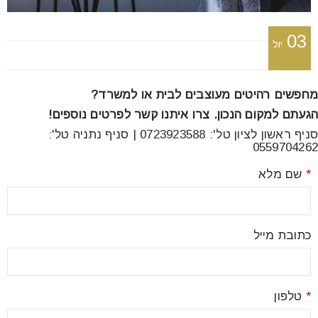
font_download
סמן קישורים
03
יול
לאפס
cached
את
מחפשים רהיטים מעוצבים לבית או למשרד?
כל
הגעתם למקום הנכון. צרו איתנו קשר לפרטים נוספים!
האפשרויות
סניף ראשון לציון טל': 0723923588 | סניף נתניה טל':
0559704262
*
שם מלא
כתובת מייל
*
טלפון