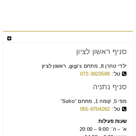
צור קשר
סניף ראשון לציון
רהיטים ושטיחים – אפשר לקנות ואפשר
לתקן
ילדי טהרן 8, מתחם gigi’s, ראשון לציון
טל’:
072-3923588
05
אוג
סניף נתניה
מפי 5, קומה 1, מתחם “Soho”
עץ הוא ללא ספק חומר הגלם השכיח ביותר והפופולארי
טל’:
055-9704262
ביותר בעולם הרהיטים ולא לחינם. העץ מציע לנו את
שעות פעילות
א’ – ה’: 9:00 – 20:00
קרא עוד