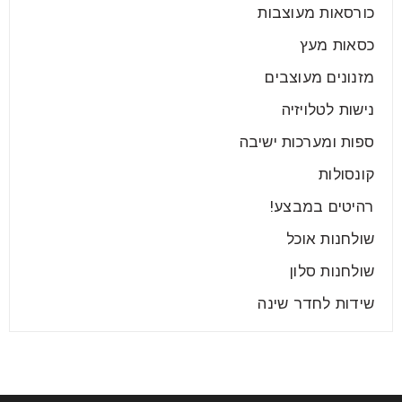
כורסאות מעוצבות
ישנם מעט מאוד דברים שמלווים אותנו למשך עשורים
כסאות מעץ
שלמים. את הבגדים אנחנו מחליפים כל כמה חודשים או
מזנונים מעוצבים
שנים,
נישות לטלויזיה
קרא עוד
ספות ומערכות ישיבה
קונסולות
רהיטים במבצע!
שולחנות אוכל
שולחנות סלון
שידות לחדר שינה