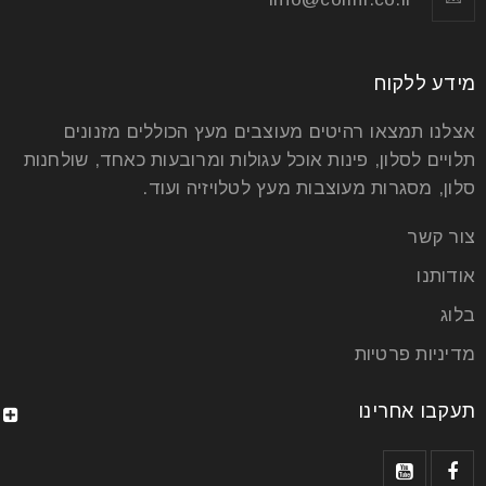
מידע ללקוח
רהיטים לסלון מודרני ויוקרתי במיוחד
אצלנו תמצאו רהיטים מעוצבים מעץ הכוללים מזנונים
29
תלויים לסלון, פינות אוכל עגולות ומרובעות כאחד, שולחנות
יול
סלון, מסגרות מעוצבות מעץ לטלויזיה ועוד.
צור קשר
האנגלים טוענים שהבית שלנו הוא המבצר שלנו, ואכן אנחנו
חולמים ועמלים שנים רבות, אנחנו מתכננים, בודקים
אודותנו
מחירים,אנחנו בוחרים
בלוג
מדיניות פרטיות
קרא עוד
תעקבו אחרינו