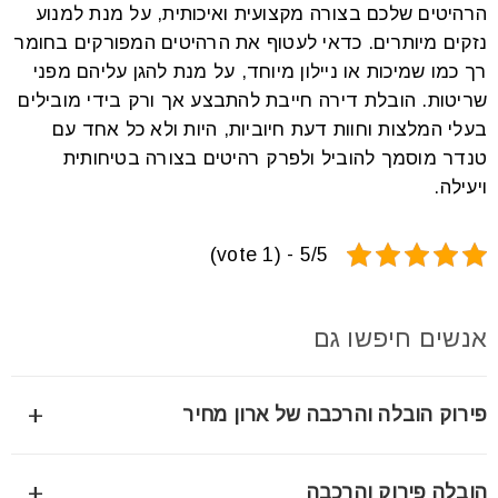
הרהיטים שלכם בצורה מקצועית ואיכותית, על מנת למנוע
נזקים מיותרים. כדאי לעטוף את הרהיטים המפורקים בחומר
רך כמו שמיכות או ניילון מיוחד, על מנת להגן עליהם מפני
שריטות. הובלת דירה חייבת להתבצע אך ורק בידי מובילים
בעלי המלצות וחוות דעת חיוביות, היות ולא כל אחד עם
טנדר מוסמך להוביל ולפרק רהיטים בצורה בטיחותית
ויעילה.
5/5 - (1 vote)
אנשים חיפשו גם
+
פירוק הובלה והרכבה של ארון מחיר
פירוק, הובלה והרכבה של ארון הם תהליך מורכב התלוי בגורמים
+
הובלה פירוק והרכבה
רבים. המחיר נע בדרך כלל בין 300 ל-800 ש"ח לארון סטנדרטי,