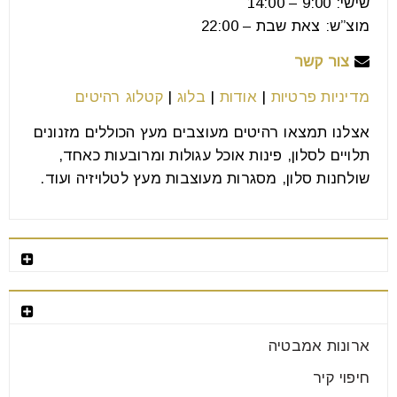
שישי: 9:00 – 14:00
מוצ”ש: צאת שבת – 22:00
צור קשר
מדיניות פרטיות
|
אודות
|
בלוג
|
קטלוג רהיטים
אצלנו תמצאו רהיטים מעוצבים מעץ הכוללים מזנונים
תלויים לסלון, פינות אוכל עגולות ומרובעות כאחד,
שולחנות סלון, מסגרות מעוצבות מעץ לטלויזיה ועוד.
רהיטים מומלצים
קטגוריות רהיטים
למה לא להתפשר על איכות הריהוט?
ארונות אמבטיה
04
אוג
חיפוי קיר