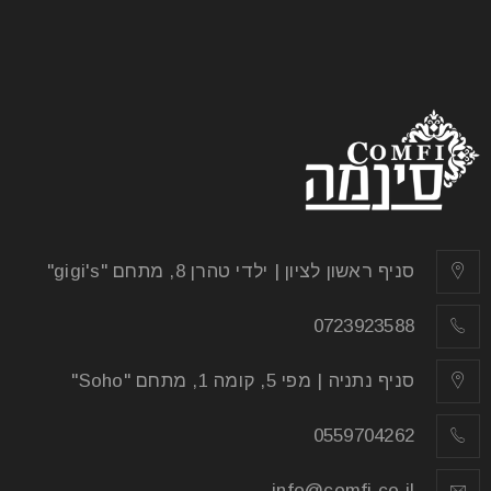
ניקוי רהיטים מעץ
02
אוג
כשאנחנו מביטים ברהיטי העץ שלנו, הלכלוך היחיד שאנחנו
מצליחים לראות על גביהם מורכב בדרך כלל מאותה שכבת
אבק
קרא עוד
סניף ראשון לציון | ילדי טהרן 8, מתחם "gigi's"
0723923588
סניף נתניה | מפי 5, קומה 1, מתחם "Soho"
0559704262
info@comfi.co.il