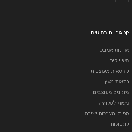
קטגוריות רהיטים
ארונות אמבטיה
חיפוי קיר
כורסאות מעוצבות
עיצוב בסגנון חמים ונעים – כך תעשו זאת
כסאות מעץ
בעזרת רהיטים לבית
מזנונים מעוצבים
26
נישות לטלויזיה
יול
ספות ומערכות ישיבה
קונסולות
עיצוב בסגנון חמים ונעים – כך תעשו זאת בעזרת רהיטים
לבית הבית שלנו הוא המקום שאמור להעניק לנו