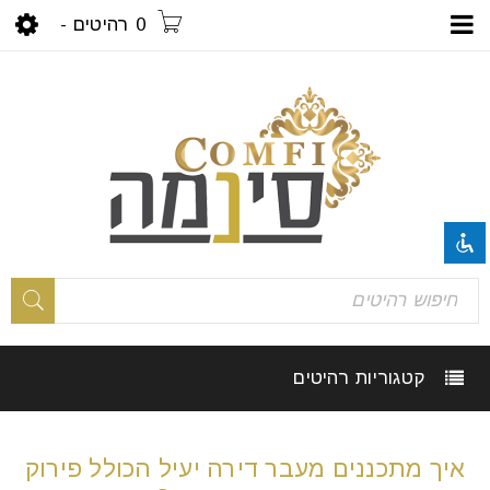
0 רהיטים
-
visibility_off
השבת את ההבזקים
title
סמן כותרות
settings
צבע רקע
קטגוריות רהיטים
zoom_out
זום (הקטנה)
zoom_in
זום (הגדלה)
איך מתכננים מעבר דירה יעיל הכולל פירוק