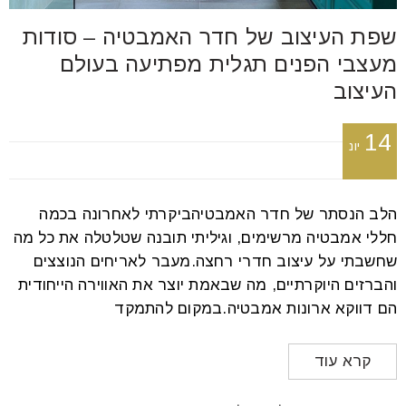
font_download
סמן קישורים
שפת העיצוב של חדר האמבטיה – סודות
מעצבי הפנים תגלית מפתיעה בעולם
העיצוב
לאפס
cached
את
כל
14
יונ
האפשרויות
הלב הנסתר של חדר האמבטיהביקרתי לאחרונה בכמה
חללי אמבטיה מרשימים, וגיליתי תובנה שטלטלה את כל מה
שחשבתי על עיצוב חדרי רחצה.מעבר לאריחים הנוצצים
והברזים היוקרתיים, מה שבאמת יוצר את האווירה הייחודית
הם דווקא ארונות אמבטיה.במקום להתמקד
קרא עוד