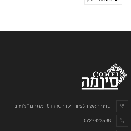
שולחנות עץ לסלון
סניף ראשון לציון | ילדי טהרן 8, מתחם "gigi's"
0723923588