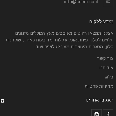
info@comfi.co.il
מידע ללקוח
אצלנו תמצאו רהיטים מעוצבים מעץ הכוללים מזנונים
תלויים לסלון, פינות אוכל עגולות ומרובעות כאחד, שולחנות
חיפוי קירות בעץ
סלון, מסגרות מעוצבות מעץ לטלויזיה ועוד.
27
צור קשר
אפר
אודותנו
בלוג
כל מי שמתעניין בחיפויי קירות, עתיד לגלות, שבאפשרותו
לבחור בין לא מעט אפשרויות, הנבדלות אלו מאלו בעיקר
מדיניות פרטיות
בחומרי
תעקבו אחרינו
קרא עוד