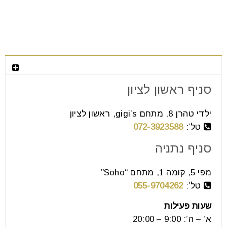
צור קשר
סניף ראשון לציון
ילדי טהרן 8, מתחם gigi’s, ראשון לציון
יחידות קיר מעוצבות לסלון
טל’:
072-3923588
21
סניף נתניה
יול
מפי 5, קומה 1, מתחם “Soho”
נקודת המיקוד במרבית חדרי הסלון היא הטלוויזיה. האופן
טל’:
055-9704262
שבו תיראה הטלוויזיה שלך תלוי במידה רבה בסוג המזנון
שעות פעילות
שילווה
א’ – ה’: 9:00 – 20:00