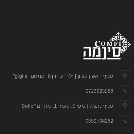
קיר דקורטיבי בסלון מעץ
29
אפר
אין תחושה טובה יותר משיפוץ וחידוש הבית. ואחד הטרנדים
הפופולריים ביותר הם קיר דקורטיבי בסלון מעץ המעניק
תחושה
סניף ראשון לציון | ילדי טהרן 8, מתחם "gigi's"
קרא עוד
0723923588
סניף נתניה | מפי 5, קומה 1, מתחם "Soho"
0559704262