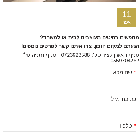
font_download
סמן קישורים
11
אפר
לאפס
cached
מחפשים רהיטים מעוצבים לבית או למשרד?
את
כל
הגעתם למקום הנכון. צרו איתנו קשר לפרטים נוספים!
האפשרויות
סניף ראשון לציון טל': 0723923588 | סניף נתניה טל':
0559704262
*
שם מלא
כתובת מייל
*
טלפון