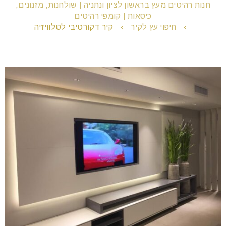
חנות רהיטים מעץ בראשון לציון ונתניה | שולחנות, מזנונים,
כיסאות | קומפי רהיטים
›
חיפוי עץ לקיר
›
קיר דקורטיבי לטלוויזיה
remove_circle_outline
הקטנת גופן
add_circle_outline
הגדלת גופן
spellcheck
גופן קריא
brightness_high
ניגודיות בהירה
brightness_low
ניגודיות כהה
format_underlined
הוסף קו תחתון לקישורים