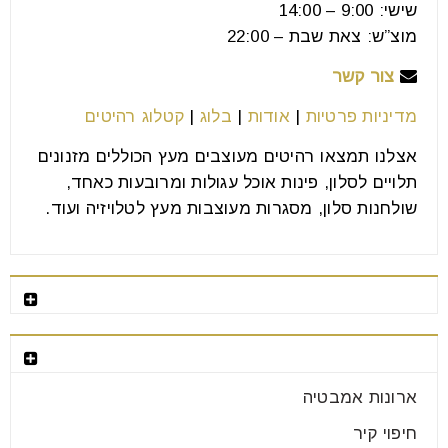
שישי: 9:00 – 14:00
קרא עוד
מוצ”ש: צאת שבת – 22:00
צור קשר
מדיניות פרטיות
|
אודות
|
בלוג
|
קטלוג רהיטים
אצלנו תמצאו רהיטים מעוצבים מעץ הכוללים מזנונים
תלויים לסלון, פינות אוכל עגולות ומרובעות כאחד,
שולחנות סלון, מסגרות מעוצבות מעץ לטלויזיה ועוד.
רהיטים מומלצים
קטגוריות רהיטים
חיפוי קיר לסלון עם שילוב טלוויזיה
ארונות אמבטיה
28
יונ
חיפוי קיר