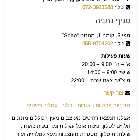
טל’:
072-3923588
16
יול
סניף נתניה
מפי 5, קומה 1, מתחם “Soho”
רוב האנשים מרהטים את הבית שלהם מהספה החוצה:
טל’:
055-9704262
קודם מערכת הישיבה, אחר כך פינת האוכל, ובסוף
שעות פעילות
מסתכלים למטה.
א’ – ה’: 9:00 – 20:00
שישי: 9:00 – 14:00
קרא עוד
מוצ”ש: צאת שבת – 22:00
צור קשר
מדיניות פרטיות
|
אודות
|
בלוג
|
קטלוג רהיטים
אצלנו תמצאו רהיטים מעוצבים מעץ הכוללים מזנונים
תלויים לסלון, פינות אוכל עגולות ומרובעות כאחד,
שולחנות סלון, מסגרות מעוצבות מעץ לטלויזיה ועוד.