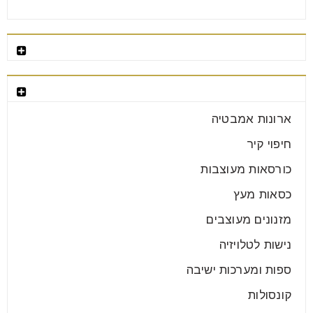
רהיטים מומלצים
קטגוריות רהיטים
ארון הזזה או ארון דלתות מה נכון
עבורכם?
ארונות אמבטיה
25
חיפוי קיר
יונ
כורסאות מעוצבות
כסאות מעץ
בחירת הארון לחדר היא אחת ההחלטות החשובות בעיצוב
מזנונים מעוצבים
הבית. מדובר ברהיט מרכזי שמשרת אותנו מדי יום, משפיע
על
נישות לטלויזיה
ספות ומערכות ישיבה
קרא עוד
קונסולות