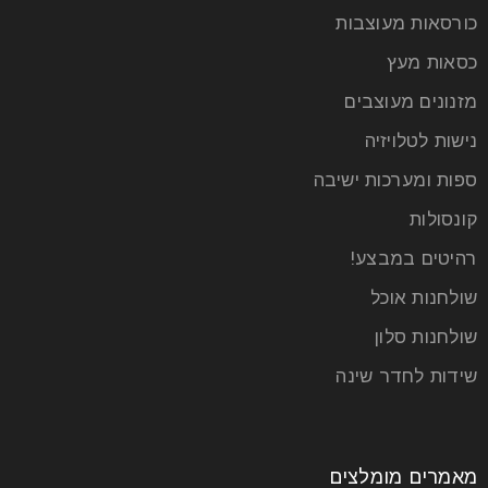
כורסאות מעוצבות
כסאות מעץ
מזנונים מעוצבים
נישות לטלויזיה
עיצוב חדר האמבטיה: איך ליצור מרחב
ספות ומערכות ישיבה
נעים ומזמין שכיף להתקלח בו
קונסולות
22
רהיטים במבצע!
יונ
שולחנות אוכל
שולחנות סלון
חדר האמבטיה הוא הרבה יותר מאשר חלל פונקציונלי
בלבד – הוא מהווה מקום מפלט אישי שבו אנו מתחילים
שידות לחדר שינה
קרא עוד
מאמרים מומלצים