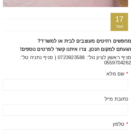
font_download
סמן קישורים
17
אפר
לאפס
cached
את
מחפשים רהיטים מעוצבים לבית או למשרד?
כל
האפשרויות
הגעתם למקום הנכון. צרו איתנו קשר לפרטים נוספים!
סניף ראשון לציון טל': 0723923588 | סניף נתניה טל':
0559704262
*
שם מלא
כתובת מייל
*
טלפון