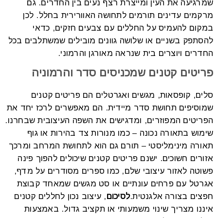
שמרגיעה את העין ומייצרת רצף נעים בין החדרים. גם
מרקמים עדינים תורמים לתחושה האוורירית בחלל.
לכן
במקום להעמיס על החללים עם צבעים חזקים, כדאי
להסתפק בשניים או שלושה גוונים מובילים שמשתלבים בכל
החדרים ויוצרים בית שנראה מאורגן והרמוני.
פריטים קטנים שמכניסים סדר והרמוניה
סלים, קופסאות, מגשים ואגרטלים הם פריטים קטנים
שמוסיפים תחושת סדר מיידית. הם מאפשרים לרכז יחד את
הפריטים המפוזרים, ומדגישים את השפה העיצובית שבחרנו.
שימוש בתאורה נכונה – כמו מנורות צד בהירות או גוף
תאורה מינימליסטי – תורם גם הוא לתחושת המרחב ומרכך
אזורים חשוכים.
ישנם פריטים קטנים שיכולים להפוך פינה
פשוטה לאזור עיצובי שלם, כמו ספרים מסודרים על מדף,
אגרטל עם פרחים עונתיים או סט מגשים שמאחד קבוצת
חפצים בצורה אלגנטית.
לסיכום
, עיצוב נכון לחללים קטנים
איננו מצריך שינוי משמעותי או תקציב גדול. באמצעות