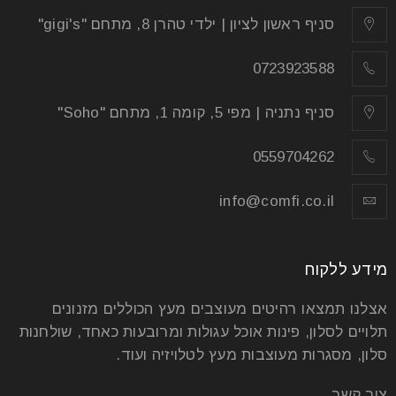
הריהוט שתבחרו לביתכם הוא האלמנט אולי החשוב ביותר
שיגרום לכם להרגיש בבית. כשבוחרים נכון, הבית יהפוך
סניף ראשון לציון | ילדי טהרן 8, מתחם "gigi's"
למעוצב יותר
0723923588
קרא עוד
סניף נתניה | מפי 5, קומה 1, מתחם "Soho"
0559704262
info@comfi.co.il
מידע ללקוח
אצלנו תמצאו רהיטים מעוצבים מעץ הכוללים מזנונים
תלויים לסלון, פינות אוכל עגולות ומרובעות כאחד, שולחנות
סלון, מסגרות מעוצבות מעץ לטלויזיה ועוד.
איך לבחור את הכורסה המושלמת
צור קשר