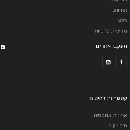
עבורכם?
אודותנו
בלוג
23
יונ
מדיניות פרטיות
תעקבו אחרינו
הכורסאות של אמריקן קומפורט ידועות בנוחותן ובעיצובן
המוקפד, ומתאימות למגוון שימושים בבית. בין אם אתם
מחפשים כורסה לקריאה,
קרא עוד
קטגוריות רהיטים
ארונות אמבטיה
חיפוי קיר