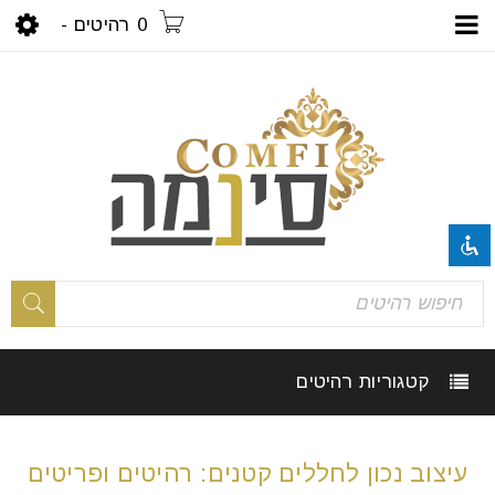
0 רהיטים
-
visibility_off
השבת את ההבזקים
title
סמן כותרות
settings
צבע רקע
קטגוריות רהיטים
zoom_out
זום (הקטנה)
zoom_in
זום (הגדלה)
עיצוב נכון לחללים קטנים: רהיטים ופריטים