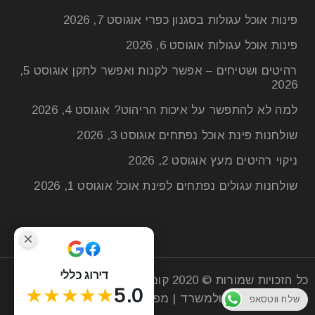
פינות אוכל עגולות בסגנון כפרי
אוגוסט 7, 2026
פינות אוכל עגולות
אוגוסט 6, 2026
רהיטים ושטיחים – אפשר לקנות ואפשר לתקן
אוגוסט 5,
2026
למה לא להתפשר על איכות הריהוט?
אוגוסט 4, 2026
שולחנות פינת אוכל נפתחים
אוגוסט 3, 2026
ניקוי רהיטים מעץ
אוגוסט 2, 2026
שולחנות עגולים נפתחים לפינת אוכל
אוגוסט 1, 2026
מטבח בעיצוב פתוח: איך להפוך את האי
למוקד עיצובי?
21
יונ
דירוג כללי
כל הזכויות שמורות © 2020
קומפי רהיטים
| חנות רהיטים
★★★★★
5.0
מעץ לסלון הבית ולמשרד |
מפת אתר
שלח ווטסאפ
המטבח הפתוח הפך בעשור האחרון לאחד הטרנדים