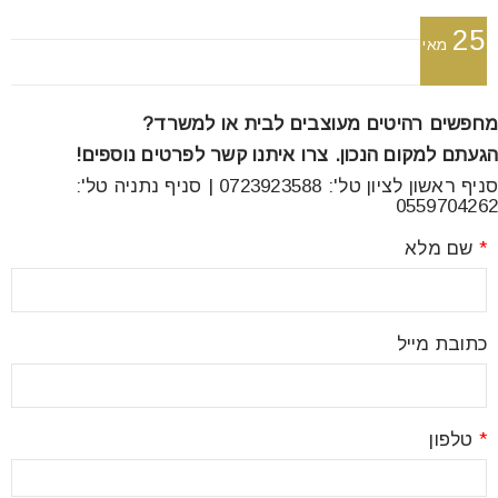
font_download
סמן קישורים
25
מאי
לאפס
מחפשים רהיטים מעוצבים לבית או למשרד?
cached
את
הגעתם למקום הנכון. צרו איתנו קשר לפרטים נוספים!
כל
האפשרויות
סניף ראשון לציון טל': 0723923588 | סניף נתניה טל':
0559704262
*
שם מלא
כתובת מייל
*
טלפון