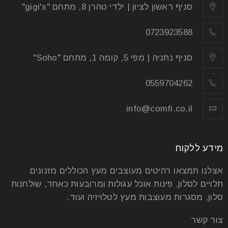
שיגרום לכם להרגיש בבית. כשבוחרים נכון, הבית יהפוך
סניף ראשון לציון | ילדי טהרן 8, מתחם "gigi's"
למעוצב יותר
0723923588
קרא עוד
סניף נתניה | מפי 5, קומה 1, מתחם "Soho"
0559704262
info@comfi.co.il
מידע ללקוח
אצלנו תמצאו רהיטים מעוצבים מעץ הכוללים מזנונים
תלויים לסלון, פינות אוכל עגולות ומרובעות כאחד, שולחנות
סלון, מסגרות מעוצבות מעץ לטלויזיה ועוד.
איך לבחור את הכורסה המושלמת
צור קשר