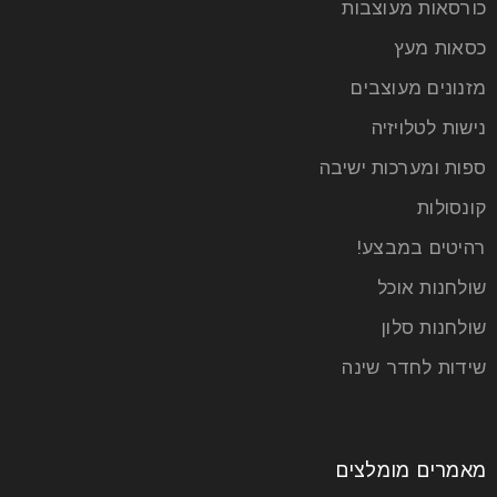
כורסאות מעוצבות
כסאות מעץ
מזנונים מעוצבים
נישות לטלויזיה
עיצוב חדר האמבטיה: איך ליצור מרחב
ספות ומערכות ישיבה
נעים ומזמין שכיף להתקלח בו
קונסולות
22
רהיטים במבצע!
יונ
שולחנות אוכל
שולחנות סלון
חדר האמבטיה הוא הרבה יותר מאשר חלל פונקציונלי
בלבד – הוא מהווה מקום מפלט אישי שבו אנו מתחילים
שידות לחדר שינה
קרא עוד
מאמרים מומלצים