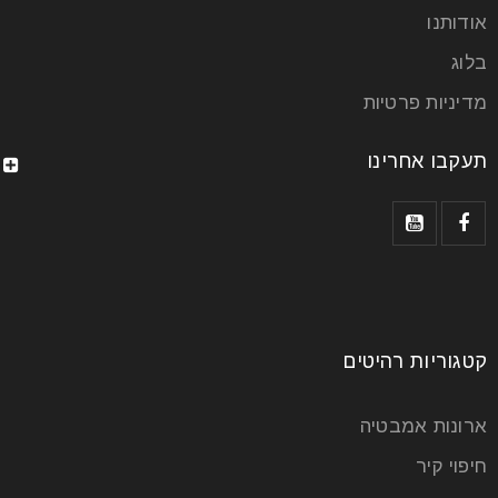
עבורכם?
אודותנו
בלוג
23
יונ
מדיניות פרטיות
תעקבו אחרינו
הכורסאות של אמריקן קומפורט ידועות בנוחותן ובעיצובן
המוקפד, ומתאימות למגוון שימושים בבית. בין אם אתם
מחפשים כורסה לקריאה,
קרא עוד
קטגוריות רהיטים
ארונות אמבטיה
חיפוי קיר