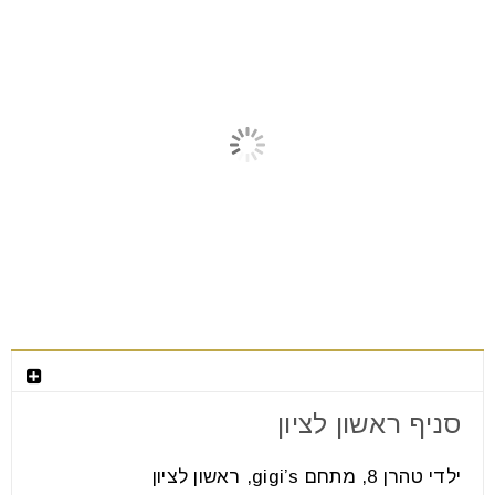
מאמרים קשורים
צור קשר
סניף ראשון לציון
למה מעצבי פנים בוחרים רהיטים רק
אחרי שהם רואים את הרצפה
ילדי טהרן 8, מתחם gigi’s, ראשון לציון