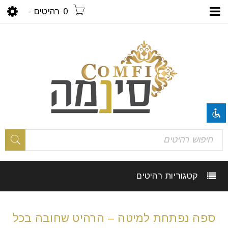
0 רהיטים
-
visibility_off
השבת את ההבזקים
title
סמן כותרות
settings
צבע רקע
קטגוריות רהיטים
zoom_out
זום (הקטנה)
zoom_in
זום (הגדלה)
ספה נפתחת למיטה – הרהיט שחובה בכל