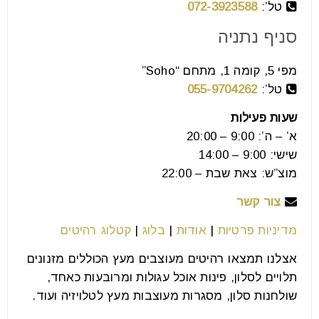
טל’:
072-3923588
16
יול
סניף נתניה
מפי 5, קומה 1, מתחם “Soho”
רוב האנשים מרהטים את הבית שלהם מהספה החוצה:
טל’:
055-9704262
קודם מערכת הישיבה, אחר כך פינת האוכל, ובסוף
שעות פעילות
מסתכלים למטה.
א’ – ה’: 9:00 – 20:00
שישי: 9:00 – 14:00
קרא עוד
מוצ”ש: צאת שבת – 22:00
צור קשר
מדיניות פרטיות
|
אודות
|
בלוג
|
קטלוג רהיטים
אצלנו תמצאו רהיטים מעוצבים מעץ הכוללים מזנונים
תלויים לסלון, פינות אוכל עגולות ומרובעות כאחד,
שולחנות סלון, מסגרות מעוצבות מעץ לטלויזיה ועוד.