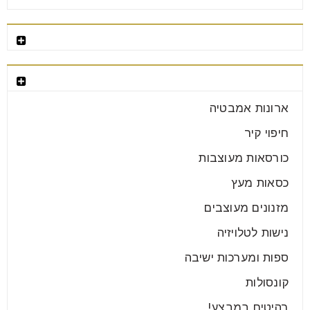
רהיטים מומלצים
קטגוריות רהיטים
ארון הזזה או ארון דלתות מה נכון
עבורכם?
ארונות אמבטיה
25
חיפוי קיר
יונ
כורסאות מעוצבות
כסאות מעץ
בחירת הארון לחדר היא אחת ההחלטות החשובות בעיצוב
מזנונים מעוצבים
הבית. מדובר ברהיט מרכזי שמשרת אותנו מדי יום, משפיע
על
נישות לטלויזיה
ספות ומערכות ישיבה
קרא עוד
קונסולות
רהיטים במבצע!