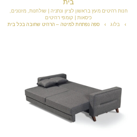
בית
חנות רהיטים מעץ בראשון לציון ונתניה | שולחנות, מזנונים,
כיסאות | קומפי רהיטים
remove_circle_outline
הקטנת גופן
›
בלוג
›
ספה נפתחת למיטה – הרהיט שחובה בכל בית
add_circle_outline
הגדלת גופן
spellcheck
גופן קריא
brightness_high
ניגודיות בהירה
brightness_low
ניגודיות כהה
format_underlined
הוסף קו תחתון לקישורים