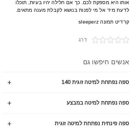
אותו היא מספקת לכם. כך אם חלילה יהיו בעיות, תוכלו
לדעת מיד אל מי לפנות בנושא לקבלת מענה מתאים.
קרדיט תמונה sleeperz
דרג
אנשים חיפשו גם
+
ספה נפתחת למיטה זוגית 140
ספה נפתחת למיטה זוגית ברוחב 140 ס"מ היא פתרון מצוין
+
ספה נפתחת למיטה במבצע
לחללים קטנים, המשלב נוחות ישיבה עם שינה איכותית לשניים.
חשוב לבדוק את מנגנון הפתיחה – מנגנון "קליק-קלאק" או
ספה נפתחת למיטה היא פתרון חכם וחסכוני במיוחד, במיוחד
גלגלות מתכת יציבות מבטיחים פתיחה קלה ללא מאמץ. מומלץ
+
ספה פינתית נפתחת למיטה זוגית
כשמדובר במבצע. לפני הרכישה, חשוב לבדוק את מנגנון
לבחור מזרן בעובי של לפחות 10 ס"מ עם קצף צפיפות גבוהה או
הפתיחה – בין אם הוא "מתקפל" (קליק-קלאק) או נשלף עם