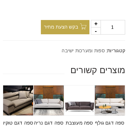
font_download
סמן קישורים
בקש הצעת מחיר
לאפס
cached
את
כל
האפשרויות
קטגוריות:
ספות ומערכות ישיבה
מוצרים קשורים
ספה דגם גולף
ספה מעוצבת
ספה דגם נריה
ספה דגם טוקיו