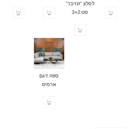
לסלון “זנזיבר”
סט 3+2
ספה דגם
ארמיס