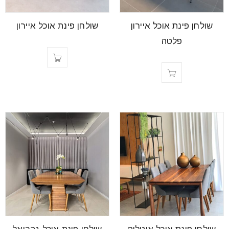
font_download
סמן קישורים
שולחן פינת אוכל איירון
שולחן פינת אוכל איירון
פלטה
לאפס
cached
את
כל
האפשרויות