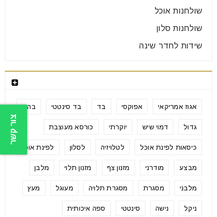
שולחנות אוכל
שולחנות סלון
שידות לחדר שינה
תגיות מוצרים
אגוז אמריקאי
אפוקסי
בד
בד סינטטי
בהיר
צור קשר
גדול
דמוי שיש
יוקרתי
כורסא מעוצבת
כיסאות לפינת אוכל
לטלויזיה
לסלון
לפינת אוכל
מבצע
מודרני
מזנון צף
מזנון תלוי
מלבן
מלבני
מסגרת
מסגרת תלויה
מעוגל
מעץ
ניקל
נישה
סינטטי
ספה איכותית