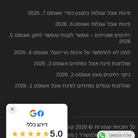
פינות אוכל עגולות בסגנון כפרי
אוגוסט 7, 2026
פינות אוכל עגולות
אוגוסט 6, 2026
רהיטים ושטיחים – אפשר לקנות ואפשר לתקן
אוגוסט 5,
2026
למה לא להתפשר על איכות הריהוט?
אוגוסט 4, 2026
קיר דקורטיבי לטלוויזיה
שולחנות פינת אוכל נפתחים
אוגוסט 3, 2026
ניקוי רהיטים מעץ
אוגוסט 2, 2026
11
שולחנות עגולים נפתחים לפינת אוכל
אוגוסט 1, 2026
אפר
קיר דקורטיבי לטלוויזיה המראה של טלוויזיה השעונה על
מזנון או מדף ומאחוריה קיר לבן, הוא לא מראה מרומם
דירוג כללי
כל הזכויות שמורות © 2020
קומפי רהיטים
| חנות רהיטים
קרא עוד
★★★★★
5.0
מעץ לסלון הבית ולמשרד |
מפת אתר
שלח ווטסאפ