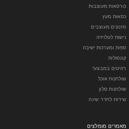
כורסאות מעוצבות
כסאות מעץ
חיפוי קיר לסלון
מזנונים מעוצבים
13
נישות לטלויזיה
אפר
ספות ומערכות ישיבה
קונסולות
כיום, בכדי ליהנות מסלון מעוצב ומרשים, אתם ממש לא
חייבים לצאת עם חורים בכיסים. באמצעות חיפוי קיר
רהיטים במבצע!
דקורטיבי,
שולחנות אוכל
שולחנות סלון
קרא עוד
שידות לחדר שינה
מאמרים מומלצים