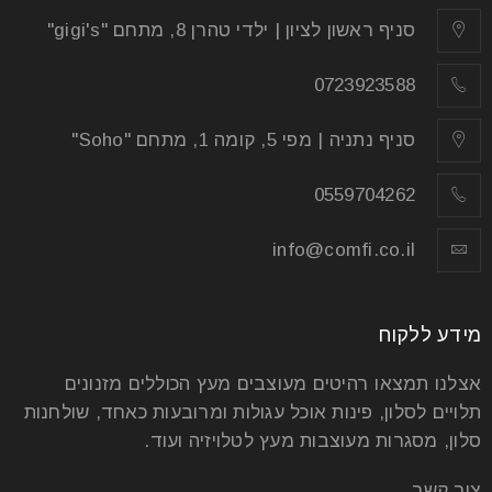
סניף ראשון לציון | ילדי טהרן 8, מתחם "gigi's"
קרא עוד
0723923588
סניף נתניה | מפי 5, קומה 1, מתחם "Soho"
0559704262
info@comfi.co.il
מידע ללקוח
אצלנו תמצאו רהיטים מעוצבים מעץ הכוללים מזנונים
תלויים לסלון, פינות אוכל עגולות ומרובעות כאחד, שולחנות
חיפוי קיר דקורטיבי
סלון, מסגרות מעוצבות מעץ לטלויזיה ועוד.
22
צור קשר