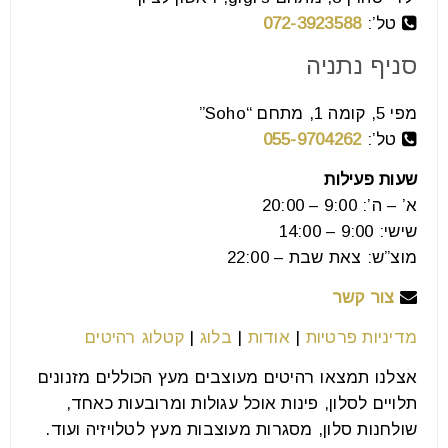
יחידות קיר מעוצבות לסלון
טל’:
072-3923588
21
סניף נתניה
יול
מפי 5, קומה 1, מתחם “Soho”
נקודת המיקוד במרבית חדרי הסלון היא הטלוויזיה. האופן
טל’:
055-9704262
שבו תיראה הטלוויזיה שלך תלוי במידה רבה בסוג המזנון
שעות פעילות
שילווה
א’ – ה’: 9:00 – 20:00
שישי: 9:00 – 14:00
קרא עוד
מוצ”ש: צאת שבת – 22:00
צור קשר
מדיניות פרטיות
|
אודות
|
בלוג
|
קטלוג רהיטים
אצלנו תמצאו רהיטים מעוצבים מעץ הכוללים מזנונים
תלויים לסלון, פינות אוכל עגולות ומרובעות כאחד,
שולחנות סלון, מסגרות מעוצבות מעץ לטלויזיה ועוד.