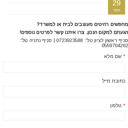
29
font_download
סמן קישורים
אפר
מחפשים רהיטים מעוצבים לבית או למשרד?
לאפס
cached
הגעתם למקום הנכון. צרו איתנו קשר לפרטים נוספים!
את
סניף ראשון לציון טל': 0723923588 | סניף נתניה טל':
כל
0559704262
האפשרויות
*
שם מלא
כתובת מייל
*
טלפון