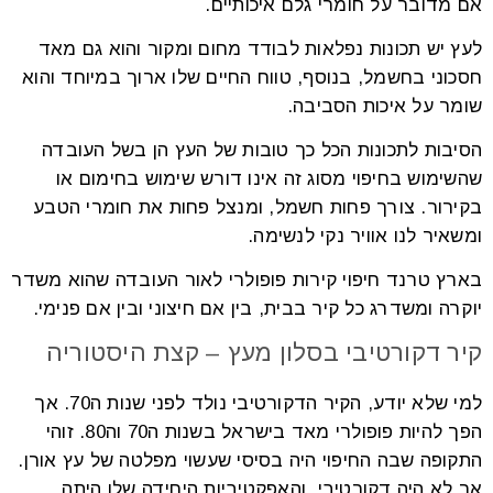
אם מדובר על חומרי גלם איכותיים.
לעץ יש תכונות נפלאות לבודד מחום ומקור והוא גם מאד
חסכוני בחשמל, בנוסף, טווח החיים שלו ארוך במיוחד והוא
שומר על איכות הסביבה.
הסיבות לתכונות הכל כך טובות של העץ הן בשל העובדה
שהשימוש בחיפוי מסוג זה אינו דורש שימוש בחימום או
בקירור. צורך פחות חשמל, ומנצל פחות את חומרי הטבע
ומשאיר לנו אוויר נקי לנשימה.
בארץ טרנד חיפוי קירות פופולרי לאור העובדה שהוא משדר
יוקרה ומשדרג כל קיר בבית, בין אם חיצוני ובין אם פנימי.
קיר דקורטיבי בסלון מעץ – קצת היסטוריה
למי שלא יודע, הקיר הדקורטיבי נולד לפני שנות ה70. אך
הפך להיות פופולרי מאד בישראל בשנות ה70 וה80. זוהי
התקופה שבה החיפוי היה בסיסי שעשוי מפלטה של עץ אורן.
אך לא היה דקורטיבי, והאפקטיביות היחידה שלו היתה