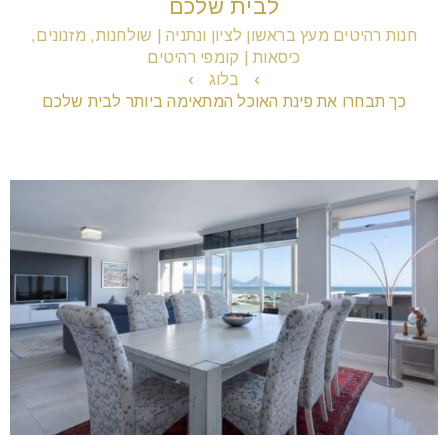
לבית שלכם
חנות רהיטים מעץ בראשון לציון ונתניה | שולחנות, מזנונים,
כיסאות | קומפי רהיטים
remove_circle_outline
הקטנת גופן
›
בלוג
›
כך תבחרו את פינת האוכל המתאימה ביותר לבית שלכם
add_circle_outline
הגדלת גופן
spellcheck
גופן קריא
brightness_high
ניגודיות בהירה
brightness_low
ניגודיות כהה
format_underlined
הוסף קו תחתון לקישורים