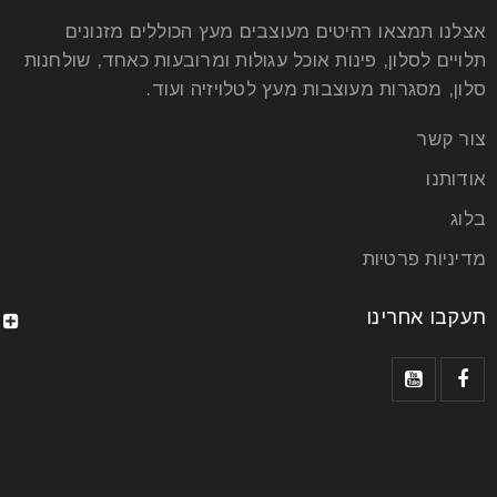
אצלנו תמצאו רהיטים מעוצבים מעץ הכוללים מזנונים
תלויים לסלון, פינות אוכל עגולות ומרובעות כאחד, שולחנות
סלון, מסגרות מעוצבות מעץ לטלויזיה ועוד.
איך לבחור את הכורסה המושלמת
צור קשר
עבורכם?
אודותנו
בלוג
23
יונ
מדיניות פרטיות
תעקבו אחרינו
הכורסאות של אמריקן קומפורט ידועות בנוחותן ובעיצובן
המוקפד, ומתאימות למגוון שימושים בבית. בין אם אתם
מחפשים כורסה לקריאה,
קרא עוד