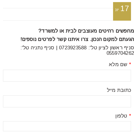
font_download
סמן קישורים
17
יונ
מחפשים רהיטים מעוצבים לבית או למשרד?
לאפס
cached
את
הגעתם למקום הנכון. צרו איתנו קשר לפרטים נוספים!
כל
סניף ראשון לציון טל': 0723923588 | סניף נתניה טל':
האפשרויות
0559704262
*
שם מלא
כתובת מייל
*
טלפון