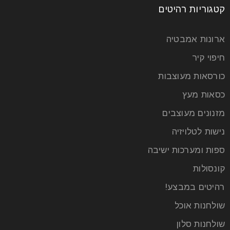
קטגוריות רהיטים
ארונות אמבטיה
חיפוי קיר
כורסאות מעוצבות
כסאות מעץ
מזנונים מעוצבים
נישות לטלויזיה
עיצוב חדר האמבטיה: איך ליצור מרחב
ספות ומערכות ישיבה
נעים ומזמין שכיף להתקלח בו
קונסולות
22
רהיטים במבצע!
יונ
שולחנות אוכל
שולחנות סלון
חדר האמבטיה הוא הרבה יותר מאשר חלל פונקציונלי