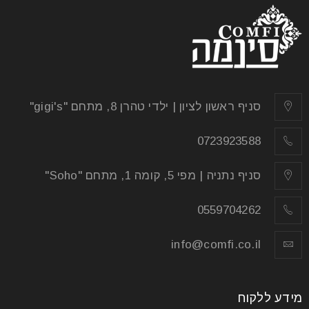
24
יונ
הריהוט שתבחרו לביתכם הוא האלמנט אולי החשוב ביותר
שיגרום לכם להרגיש בבית. כשבוחרים נכון, הבית יהפוך
סניף ראשון לציון | ילדי טהרן 8, מתחם "gigi's"
למעוצב יותר
0723923588
קרא עוד
סניף נתניה | מפי 5, קומה 1, מתחם "Soho"
0559704262
info@comfi.co.il
מידע ללקוח