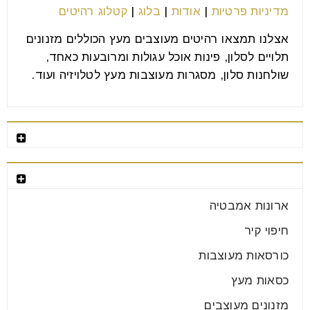
מדיניות פרטיות
|
אודות
|
בלוג
|
קטלוג רהיטים
אצלנו תמצאו רהיטים מעוצבים מעץ הכוללים מזנונים
תלויים לסלון, פינות אוכל עגולות ומרובעות כאחד,
שולחנות סלון, מסגרות מעוצבות מעץ לטלויזיה ועוד.
רהיטים מומלצים
קטגוריות רהיטים
ארון הזזה או ארון דלתות מה נכון
עבורכם?
ארונות אמבטיה
25
חיפוי קיר
יונ
כורסאות מעוצבות
כסאות מעץ
בחירת הארון לחדר היא אחת ההחלטות החשובות בעיצוב
מזנונים מעוצבים
הבית. מדובר ברהיט מרכזי שמשרת אותנו מדי יום, משפיע