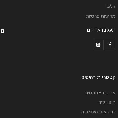
בלוג
מזל טוב! החלטתם לשדרג ולשנות את הסלון, זאת החלטה
מבורכת ללא שום ספק. כעת, האתגר היחידי שעומד
מדיניות פרטיות
בפניכם
תעקבו אחרינו
קרא עוד
קטגוריות רהיטים
ארונות אמבטיה
חיפוי קיר
כורסאות מעוצבות