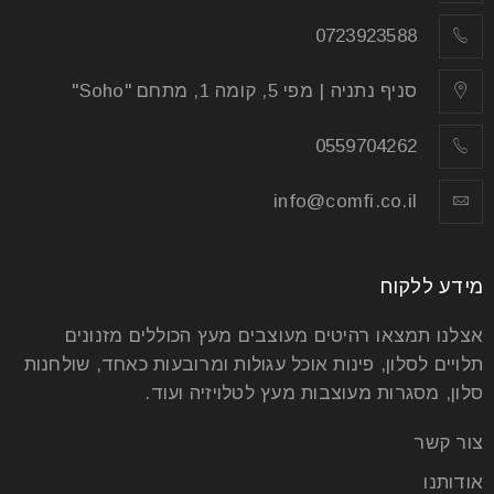
קרא עוד
0723923588
סניף נתניה | מפי 5, קומה 1, מתחם "Soho"
0559704262
info@comfi.co.il
מידע ללקוח
אצלנו תמצאו רהיטים מעוצבים מעץ הכוללים מזנונים
תלויים לסלון, פינות אוכל עגולות ומרובעות כאחד, שולחנות
שולחן סלון אליפסה – עיצוב מושלם
סלון, מסגרות מעוצבות מעץ לטלויזיה ועוד.
06
צור קשר
מאי
אודותנו