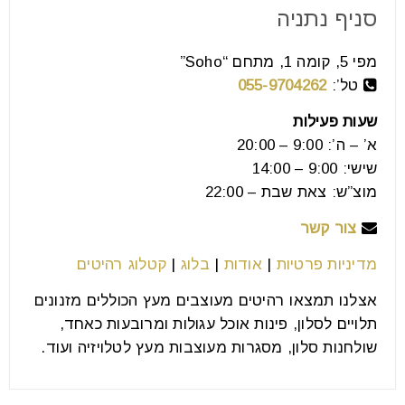
08
סניף נתניה
יול
מפי 5, קומה 1, מתחם “Soho”
10 טיפים לבחירת שולחן סלון מושלם להלן טיפים ממיטב
טל’:
055-9704262
מעצבי הפנים לבחירת שולחן סלוני מושלם. שולחן סלון:
שעות פעילות
הפריט
א’ – ה’: 9:00 – 20:00
שישי: 9:00 – 14:00
קרא עוד
מוצ”ש: צאת שבת – 22:00
צור קשר
מדיניות פרטיות
|
אודות
|
בלוג
|
קטלוג רהיטים
אצלנו תמצאו רהיטים מעוצבים מעץ הכוללים מזנונים
תלויים לסלון, פינות אוכל עגולות ומרובעות כאחד,
שולחנות סלון, מסגרות מעוצבות מעץ לטלויזיה ועוד.