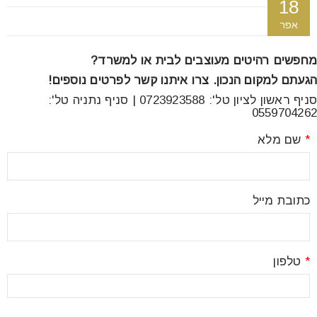
18
font_download
סמן קישורים
אפר
מחפשים רהיטים מעוצבים לבית או למשרד?
לאפס
cached
הגעתם למקום הנכון. צרו איתנו קשר לפרטים נוספים!
את
סניף ראשון לציון טל': 0723923588 | סניף נתניה טל':
כל
0559704262
האפשרויות
*
שם מלא
כתובת מייל
*
טלפון