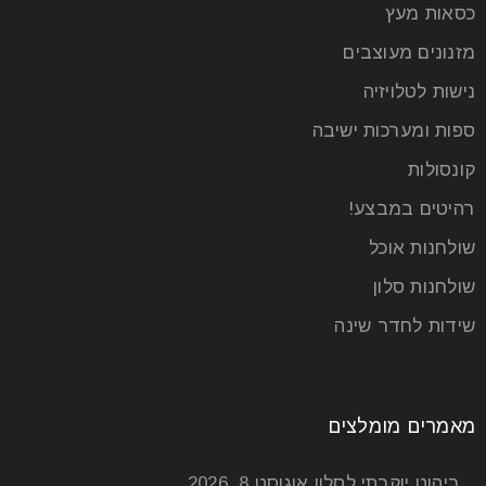
כסאות מעץ
פינת אוכל מעץ אגוז אפריקאי
מזנונים מעוצבים
21
נישות לטלויזיה
אפר
ספות ומערכות ישיבה
קונסולות
פינת אוכל היא רכישה אותה מבצעים לרוב אחת לשנים
רבות. מהסיבה הזאת, רוב האנשים אשר תרים אחר פינות
רהיטים במבצע!
שולחנות אוכל
קרא עוד
שולחנות סלון
שידות לחדר שינה
מאמרים מומלצים
ריהוט יוקרתי לסלון
אוגוסט 8, 2026