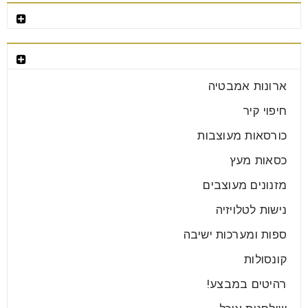
רהיטים מומלצים
קטגוריות רהיטים
הכלים לעיצוב רהיטי עץ
ארונות אמבטיה
01
יול
חיפוי קיר
כורסאות מעוצבות
עצים מכל הסוגים – אורן, אלון, דובדבן, איפאה ואגוז הם
כסאות מעץ
רק חלק מכל הסוגים הקיימים – הם חומר
מזנונים מעוצבים
קרא עוד
נישות לטלויזיה
ספות ומערכות ישיבה
קונסולות
רהיטים במבצע!