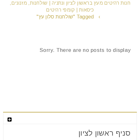
חנות רהיטים מעץ בראשון לציון ונתניה | שולחנות, מזנונים,
כיסאות | קומפי רהיטים
›
Tagged "שולחנות סלון עץ"
remove_circle_outline
הקטנת גופן
add_circle_outline
הגדלת גופן
Sorry. There are no posts to display
spellcheck
גופן קריא
brightness_high
ניגודיות בהירה
brightness_low
ניגודיות כהה
חנות המפעל לרהיטים מעוצבים
format_underlined
הוסף קו תחתון לקישורים
סניף ראשון לציון