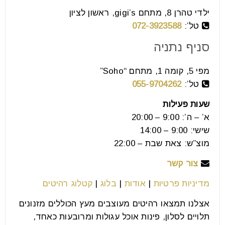
font_download
סמן קישורים
ילדי טהרן 8, מתחם gigi’s, ראשון לציון
טל’:
072-3923588
סניף נתניה
לאפס
cached
את
מפי 5, קומה 1, מתחם “Soho”
כל
האפשרויות
טל’:
055-9704262
שעות פעילות
א’ – ה’: 9:00 – 20:00
שישי: 9:00 – 14:00
מוצ”ש: צאת שבת – 22:00
צור קשר
מדיניות פרטיות
|
אודות
|
בלוג
|
קטלוג רהיטים
אצלנו תמצאו רהיטים מעוצבים מעץ הכוללים מזנונים
תלויים לסלון, פינות אוכל עגולות ומרובעות כאחד,