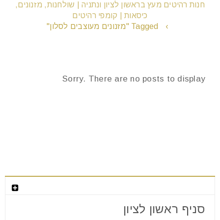
חנות רהיטים מעץ בראשון לציון ונתניה | שולחנות, מזנונים,
כיסאות | קומפי רהיטים
›
Tagged "מזנונים מעוצבים לסלון"
remove_circle_outline
הקטנת גופן
add_circle_outline
הגדלת גופן
Sorry. There are no posts to display
spellcheck
גופן קריא
brightness_high
ניגודיות בהירה
brightness_low
ניגודיות כהה
חנות המפעל לרהיטים מעוצבים
format_underlined
הוסף קו תחתון לקישורים
סניף ראשון לציון