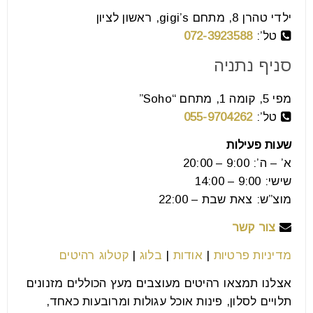
font_download
סמן קישורים
ילדי טהרן 8, מתחם gigi’s, ראשון לציון
טל’:
072-3923588
סניף נתניה
לאפס
cached
את
מפי 5, קומה 1, מתחם “Soho”
כל
האפשרויות
טל’:
055-9704262
שעות פעילות
א’ – ה’: 9:00 – 20:00
שישי: 9:00 – 14:00
מוצ”ש: צאת שבת – 22:00
צור קשר
מדיניות פרטיות
|
אודות
|
בלוג
|
קטלוג רהיטים
אצלנו תמצאו רהיטים מעוצבים מעץ הכוללים מזנונים
תלויים לסלון, פינות אוכל עגולות ומרובעות כאחד,