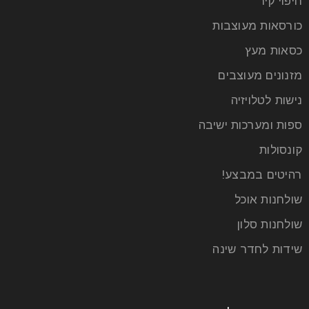
חיפוי קיר
כורסאות מעוצבות
כסאות מעץ
מזנונים מעוצבים
נישות לטלויזיה
עיצוב חדר האמבטיה: איך ליצור מרחב
ספות ומערכות ישיבה
נעים ומזמין שכיף להתקלח בו
קונסולות
22
רהיטים במבצע!
יונ
שולחנות אוכל
שולחנות סלון
חדר האמבטיה הוא הרבה יותר מאשר חלל פונקציונלי
בלבד – הוא מהווה מקום מפלט אישי שבו אנו מתחילים
שידות לחדר שינה
קרא עוד