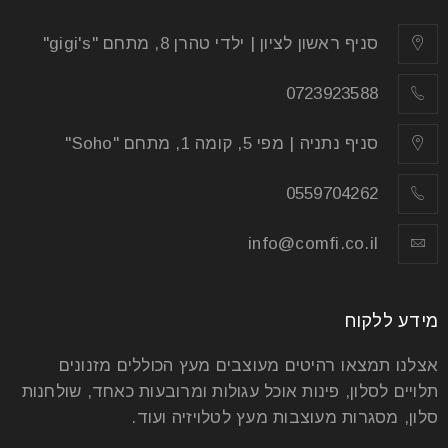
הריהוט שתבחרו לביתכם הוא האלמנט אולי החשוב ביותר
שיגרום לכם להרגיש בבית. כשבוחרים נכון, הבית יהפוך
סניף ראשון לציון | ילדי טהרן 8, מתחם "gigi's"
למעוצב יותר
0723923588
קרא עוד
סניף נתניה | מפי 5, קומה 1, מתחם "Soho"
0559704262
info@comfi.co.il
מידע ללקוח
אצלנו תמצאו רהיטים מעוצבים מעץ הכוללים מזנונים
תלויים לסלון, פינות אוכל עגולות ומרובעות כאחד, שולחנות
סלון, מסגרות מעוצבות מעץ לטלויזיה ועוד.