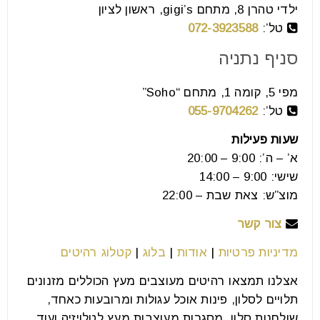
אחרי שהם רואים את הרצפה
ילדי טהרן 8, מתחם gigi’s, ראשון לציון
טל’:
072-3923588
16
יול
סניף נתניה
מפי 5, קומה 1, מתחם “Soho”
רוב האנשים מרהטים את הבית שלהם מהספה החוצה:
טל’:
055-9704262
קודם מערכת הישיבה, אחר כך פינת האוכל, ובסוף
שעות פעילות
מסתכלים למטה.
א’ – ה’: 9:00 – 20:00
שישי: 9:00 – 14:00
קרא עוד
מוצ”ש: צאת שבת – 22:00
צור קשר
מדיניות פרטיות
|
אודות
|
בלוג
|
קטלוג רהיטים
אצלנו תמצאו רהיטים מעוצבים מעץ הכוללים מזנונים
תלויים לסלון, פינות אוכל עגולות ומרובעות כאחד,
שולחנות סלון, מסגרות מעוצבות מעץ לטלויזיה ועוד.