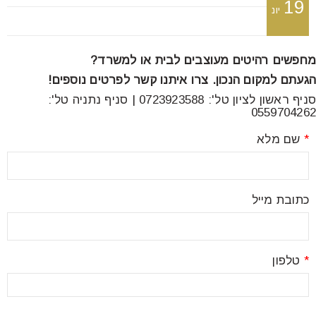
19
font_download
סמן קישורים
יונ
מחפשים רהיטים מעוצבים לבית או למשרד?
לאפס
cached
הגעתם למקום הנכון. צרו איתנו קשר לפרטים נוספים!
את
סניף ראשון לציון טל': 0723923588 | סניף נתניה טל':
כל
0559704262
האפשרויות
*
שם מלא
כתובת מייל
*
טלפון