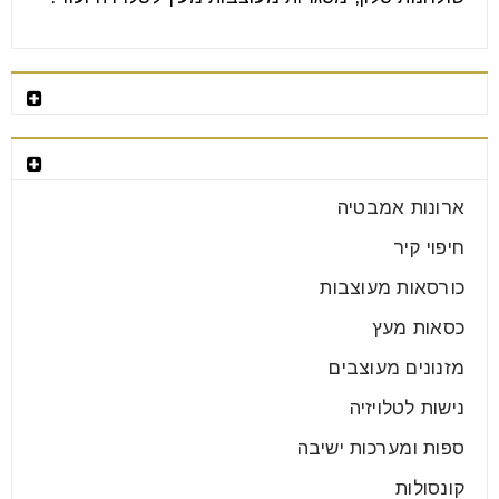
רהיטים מומלצים
קטגוריות רהיטים
ארון הזזה או ארון דלתות מה נכון
עבורכם?
ארונות אמבטיה
25
חיפוי קיר
יונ
כורסאות מעוצבות
כסאות מעץ
בחירת הארון לחדר היא אחת ההחלטות החשובות בעיצוב
מזנונים מעוצבים
הבית. מדובר ברהיט מרכזי שמשרת אותנו מדי יום, משפיע
על
נישות לטלויזיה
ספות ומערכות ישיבה
קרא עוד
קונסולות