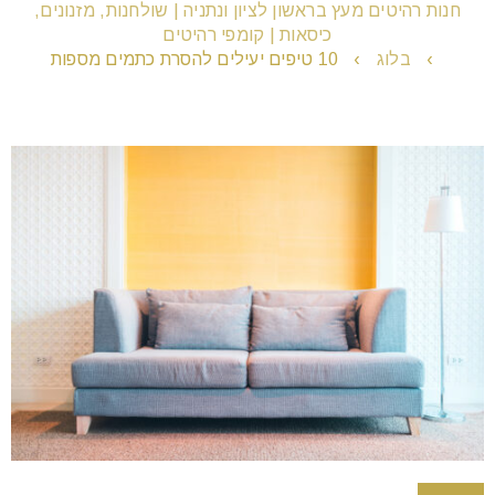
חנות רהיטים מעץ בראשון לציון ונתניה | שולחנות, מזנונים,
כיסאות | קומפי רהיטים
›
בלוג
›
10 טיפים יעילים להסרת כתמים מספות
remove_circle_outline
הקטנת גופן
add_circle_outline
הגדלת גופן
spellcheck
גופן קריא
brightness_high
ניגודיות בהירה
brightness_low
ניגודיות כהה
format_underlined
הוסף קו תחתון לקישורים