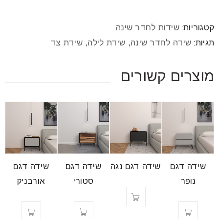
font_download
סמן קישורים
קטגוריות:
שידות לחדר שינה
תגיות:
שידה לחדר שינה
,
שידת לילה
,
שידת צד
לאפס
cached
את
כל
מוצרים קשורים
האפשרויות
שידה דגם
שידה דגם נגה
שידה דגם
שידה דגם
נופר
סטורי
אורבניק