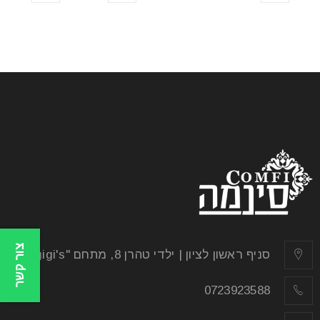
צור קשר
סניף ראשון לציון | ילדי טהרן 8, מתחם "gigi's"
0723923588