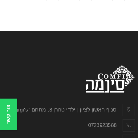
צור קשר
סניף ראשון לציון | ילדי טהרן 8, מתחם "gigi's"
0723923588