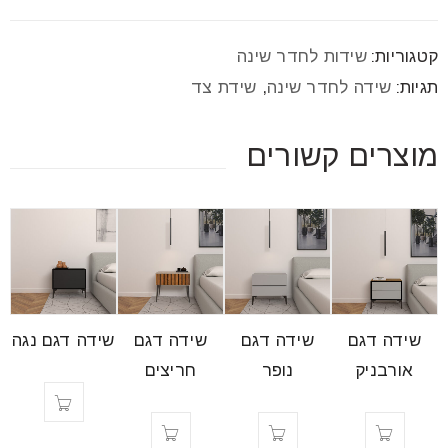
font_download
סמן קישורים
קטגוריות:
שידות לחדר שינה
תגיות:
שידה לחדר שינה
,
שידת צד
לאפס
cached
את
כל
מוצרים קשורים
האפשרויות
שידה דגם
שידה דגם
שידה דגם
שידה דגם נגה
אורבניק
נופר
חריצים