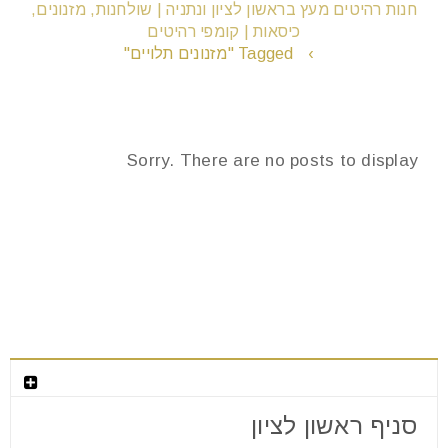
חנות רהיטים מעץ בראשון לציון ונתניה | שולחנות, מזנונים,
כיסאות | קומפי רהיטים
›
Tagged "מזנונים תלויים"
remove_circle_outline
הקטנת גופן
add_circle_outline
הגדלת גופן
Sorry. There are no posts to display
spellcheck
גופן קריא
brightness_high
ניגודיות בהירה
brightness_low
ניגודיות כהה
חנות המפעל לרהיטים מעוצבים
format_underlined
הוסף קו תחתון לקישורים
סניף ראשון לציון