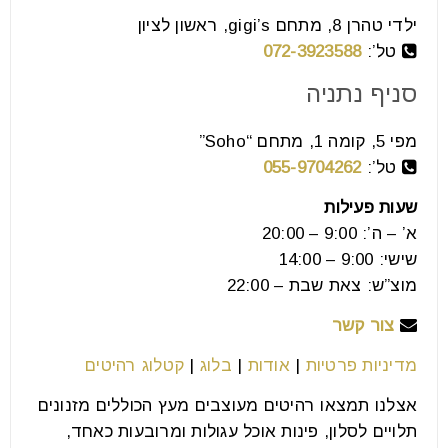
font_download
סמן קישורים
ילדי טהרן 8, מתחם gigi’s, ראשון לציון
טל’:
072-3923588
סניף נתניה
לאפס
cached
את
מפי 5, קומה 1, מתחם “Soho”
כל
האפשרויות
טל’:
055-9704262
שעות פעילות
א’ – ה’: 9:00 – 20:00
שישי: 9:00 – 14:00
מוצ”ש: צאת שבת – 22:00
צור קשר
מדיניות פרטיות
|
אודות
|
בלוג
|
קטלוג רהיטים
אצלנו תמצאו רהיטים מעוצבים מעץ הכוללים מזנונים
תלויים לסלון, פינות אוכל עגולות ומרובעות כאחד,