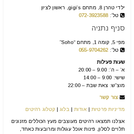
font_download
סמן קישורים
ילדי טהרן 8, מתחם gigi’s, ראשון לציון
טל’:
072-3923588
סניף נתניה
לאפס
cached
את
מפי 5, קומה 1, מתחם “Soho”
כל
האפשרויות
טל’:
055-9704262
שעות פעילות
א’ – ה’: 9:00 – 20:00
שישי: 9:00 – 14:00
מוצ”ש: צאת שבת – 22:00
צור קשר
מדיניות פרטיות
|
אודות
|
בלוג
|
קטלוג רהיטים
אצלנו תמצאו רהיטים מעוצבים מעץ הכוללים מזנונים
תלויים לסלון, פינות אוכל עגולות ומרובעות כאחד,