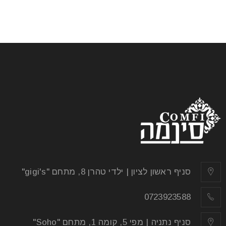
סניף ראשון לציון | ילדי טהרן 8, מתחם "gigi's"
0723923588
סניף נתניה | מפי 5, קומה 1, מתחם "Soho"