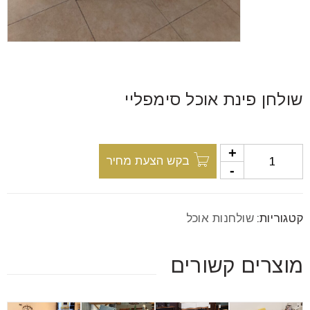
font_download
סמן קישורים
לאפס
cached
את
שולחן פינת אוכל סימפליי
כל
האפשרויות
בקש הצעת מחיר
קטגוריות:
שולחנות אוכל
מוצרים קשורים