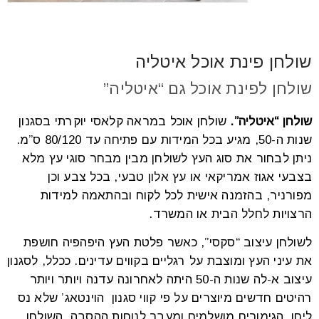
font_download
סמן קישורים
שולחן פינת אוכל איטליה
לאפס
cached
שולחן לפינת אוכל גם “איטליה”
את
כל
האפשרויות
שולחן “איטליה”.
שולחן אוכל במראה קלאסי יוקרתי בסגנון
שנות ה-50, מגיע בכל המידות עם פתיחה עד 80/120 ס”מ.
ניתן לבחור את סוג העץ לשולחן מבין מבחר סוגי עץ מלא
בצבעי אגוז אמריקאי או עץ אלון טבעי, בכל צבע וכן
מפורניר, בהזמנה אישית לכל לקוח ובהתאמה למידות
הרצויות לחלל הבית או המשרד.
לשולחן עיצוב “סקסי”, כאשר פלטת העץ היפהפיה חושפת
את עיני העץ ומוצבת על רגליים בקווים עדינים. ככלל, לסגנון
עיצוב א-לה שנות ה-50 היתה לאחרונה עדנה ויותר ויותר
רהיטים חדשים מיוצרים על פי קווי סגנון הוינטאג’ שלא נס
ליחו. הגימורים מושלמים ומעבר לנוחות ההסבה, השולחן