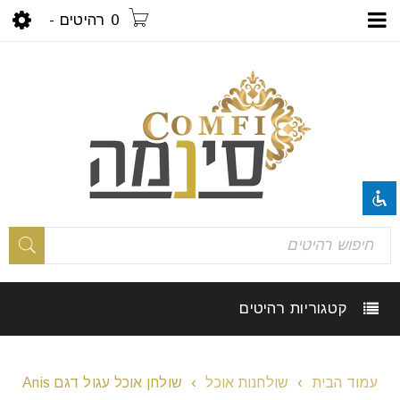
0 רהיטים
-
visibility_off
השבת את ההבזקים
title
סמן כותרות
settings
צבע רקע
קטגוריות רהיטים
zoom_out
זום (הקטנה)
zoom_in
זום (הגדלה)
עמוד הבית
›
שולחנות אוכל
›
שולחן אוכל עגול דגם Anis