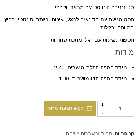
font_download
סמן קישורים
סט זנזיבר הינו סט עם מראה יוקרתי.
הסט מגיעה עם בד נעים למגע, איכותי ביותר וסינטטי. רחיץ
במיוחד ובקלות.
לאפס
cached
את
הספות מגיעות עם רגלי מתכת שחורות.
כל
האפשרויות
מידות
מידת הספה התלת מושבית: 2.40
מידת הספה הדו-מושבית: 1.90
בקש הצעת מחיר
קטגוריות:
ספות ומערכות ישיבה