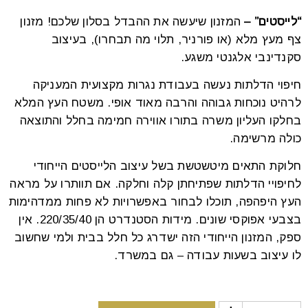
font_download
סמן קישורים
“לייסטים” –
המזנון שיעשה את ההבדל בסלון שלכם! מזנון
צף מעץ מלא (או פורניר, תלוי מה תבחרו), בעיצוב
סקנדינבי אלגנטי משגע.
לאפס
cached
חיפוי הדלתות נעשה בעבודת נגרות מקצועית המעניקה
את
כל
לרהיט נוכחות גבוהה והרבה מאוד אופי. משטח העץ המלא
האפשרויות
בחלקו העליון משרה בתורו אווירה חמימה בחלל והתוצאה
כולה מרשימה.
חלוקת התאים מיטשטשת בשל עיצוב הלייסטים הייחודי
לחיפויי הדלתות שפתיחתן קלה וחלקה. אם תוותרו על מראה
העץ היפהפה, תוכלו לבחור באפשרויות לא פחות ממדהימות
בצבעי אפוקסי שונים. מידות הסטנדרט הן 220/35/40. אין
ספק, המזנון הייחודי הזה ישדרג כל חלל בבית ולמי שחשוב
לו עיצוב בשעות עבודה – גם במשרד.