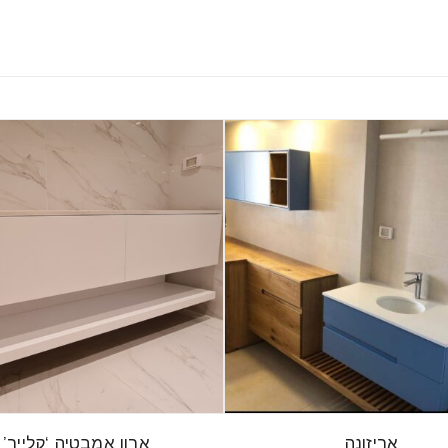
אריזונה
ארון אמבטיה ‘קלייר’