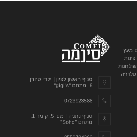
ם מעץ
פינות
שולחנות
לויזיה
סניף ראשון לציון | ילדי טהרן
8, מתחם "gigi's"
0723923588
סניף נתניה | מפי 5, קומה 1,
מתחם "Soho"