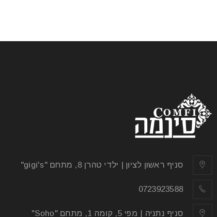
סניף ראשון לציון | ילדי טהרן 8, מתחם "gigi's"
0723923588
סניף נתניה | מפי 5, קומה 1, מתחם "Soho"