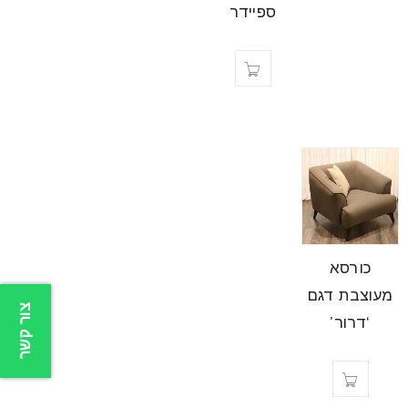
ספיידר
כורסא
מעוצבת דגם
צור קשר
‘דרור’