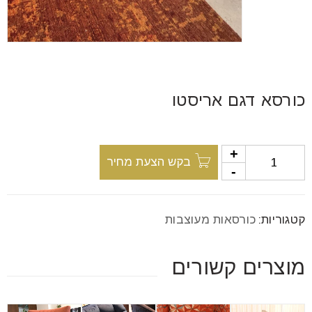
font_download
סמן קישורים
לאפס
cached
את
כורסא דגם אריסטו
כל
האפשרויות
בקש הצעת מחיר
קטגוריות:
כורסאות מעוצבות
מוצרים קשורים