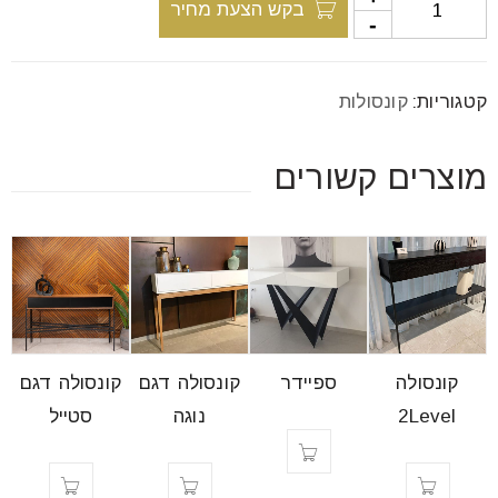
בקש הצעת מחיר
font_download
סמן קישורים
קטגוריות:
קונסולות
לאפס
cached
את
כל
מוצרים קשורים
האפשרויות
קונסולה
ספיידר
קונסולה דגם
קונסולה דגם
2Level
נוגה
סטייל