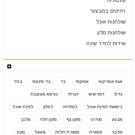
קונסולות
רהיטים במבצע!
שולחנות אוכל
שולחנות סלון
שידות לחדר שינה
תגיות מוצרים
אגוז אמריקאי
אפוקסי
בד
בד סינטטי
בהיר
גדול
דמוי שיש
יוקרתי
כורסא מעוצבת
כיסאות לפינת אוכל
לטלויזיה
לסלון
לפינת אוכל
מבצע
מודרני
מזנון צף
מזנון תלוי
מלבן
מלבני
מסגרת
מסגרת תלויה
מעוגל
מעץ