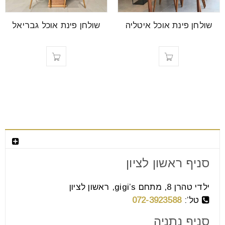
font_download
סמן קישורים
שולחן פינת אוכל איטליה
שולחן פינת אוכל גבריאל
לאפס
cached
את
כל
האפשרויות
צור קשר
סניף ראשון לציון
ילדי טהרן 8, מתחם gigi’s, ראשון לציון
טל’:
072-3923588
סניף נתניה