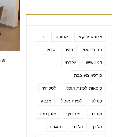
תגיות מוצרים
אגוז אמריקאי
אפוקסי
בד
בד סינטטי
בהיר
גדול
שול
דמוי שיש
יוקרתי
כורסא מעוצבת
כיסאות לפינת אוכל
לטלויזיה
לסלון
לפינת אוכל
מבצע
מודרני
מזנון צף
מזנון תלוי
מלבן
מלבני
מסגרת