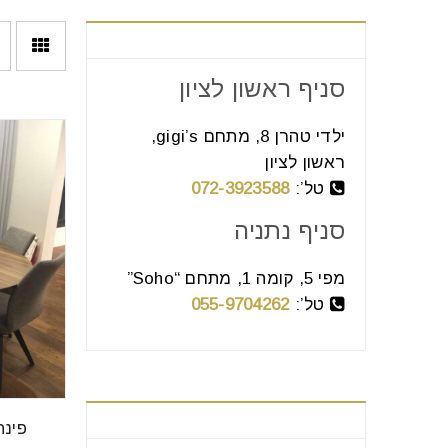
צור קשר
סניף ראשון לציון
ילדי טהרן 8, מתחם gigi’s,
ראשון לציון
טל’:
072-3923588
סניף נתניה
מפי 5, קומה 1, מתחם “Soho”
טל’:
055-9704262
בחר קטגוריה
פינת