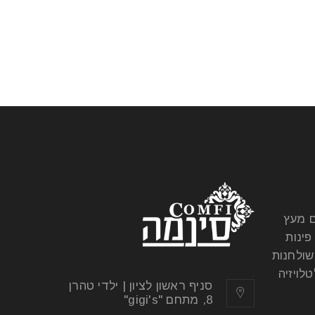
ם מעץ
פינות
שולחנות
לויזיה
סניף ראשון לציון | ילדי טהרן
8, מתחם "gigi's"