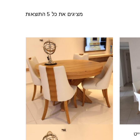
מציגים את כל ⁦5⁩ התוצאות
יט