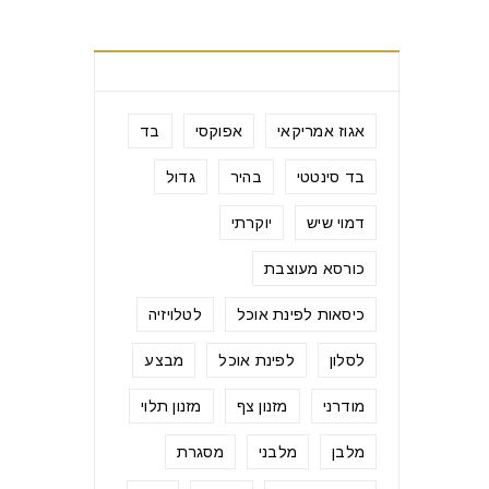
תגיות מוצרים
אגוז אמריקאי
אפוקסי
בד
בד סינטטי
בהיר
גדול
דמוי שיש
יוקרתי
כורסא מעוצבת
כיסאות לפינת אוכל
לטלויזיה
לסלון
לפינת אוכל
מבצע
מודרני
מזנון צף
מזנון תלוי
מלבן
מלבני
מסגרת