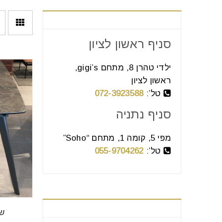
צור קשר
סניף ראשון לציון
ילדי טהרן 8, מתחם gigi’s,
ראשון לציון
טל’:
072-3923588
סניף נתניה
מפי 5, קומה 1, מתחם “Soho”
טל’:
055-9704262
בחר קטגוריה
שו