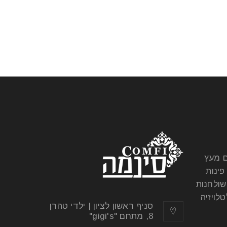
ם מעץ
פינות
שולחנות
לויזיה
סניף ראשון לציון | ילדי טהרן
8, מתחם "gigi's"