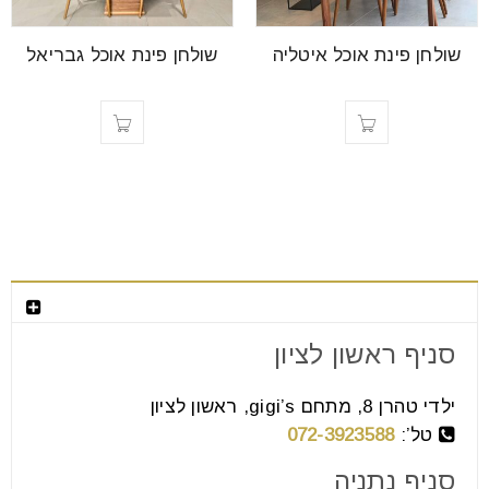
font_download
סמן קישורים
שולחן פינת אוכל איטליה
שולחן פינת אוכל גבריאל
לאפס
cached
את
כל
האפשרויות
צור קשר
סניף ראשון לציון
ילדי טהרן 8, מתחם gigi’s, ראשון לציון
טל’:
072-3923588
סניף נתניה