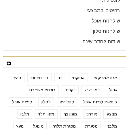
קונסולות
רהיטים במבצע!
שולחנות אוכל
שולחנות סלון
שידות לחדר שינה
תגיות מוצרים
אגוז אמריקאי
אפוקסי
בד
בד סינטטי
בהיר
גדול
דמוי שיש
יוקרתי
כורסא מעוצבת
כיסאות לפינת אוכל
לטלויזיה
לסלון
לפינת אוכל
מבצע
מודרני
מזנון צף
מזנון תלוי
מלבן
מלבני
מסגרת
מסגרת תלויה
מעוגל
מעץ