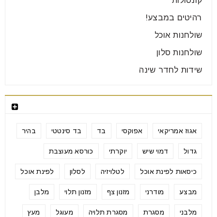
קונסולות
רהיטים במבצע!
שולחנות אוכל
שולחנות סלון
שידות לחדר שינה
תגיות מוצרים
אגוז אמריקאי
אפוקסי
בד
בד סינטטי
בהיר
גדול
דמוי שיש
יוקרתי
כורסא מעוצבת
כיסאות לפינת אוכל
לטלויזיה
לסלון
לפינת אוכל
מבצע
מודרני
מזנון צף
מזנון תלוי
מלבן
מלבני
מסגרת
מסגרת תלויה
מעוגל
מעץ