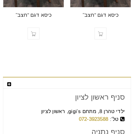
font_download
סמן קישורים
כיסא דגם “חצב”
כיסא דגם “חצב”
לאפס
cached
את
כל
האפשרויות
צור קשר
סניף ראשון לציון
ילדי טהרן 8, מתחם gigi’s, ראשון לציון
טל’:
072-3923588
סניף נתניה