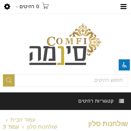
0 רהיטים
-
visibility_off
השבת את ההבזקים
title
סמן כותרות
settings
צבע רקע
קטגוריות רהיטים
zoom_out
זום (הקטנה)
עמוד הבית
›
שולחנות סלון
zoom_in
זום (הגדלה)
שולחנות סלון
›
עמוד 3