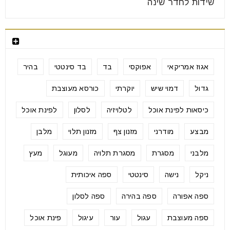
שידות לחדר שינה
תגיות מוצרים
אגוז אמריקאי
אפוקסי
בד
בד סינטטי
בהיר
גדול
דמוי שיש
יוקרתי
כורסא מעוצבת
כיסאות לפינת אוכל
לטלויזיה
לסלון
לפינת אוכל
מבצע
מודרני
מזנון צף
מזנון תלוי
מלבן
מלבני
מסגרת
מסגרת תלויה
מעוגל
מעץ
ניקל
נישה
סינטטי
ספה איכותית
ספה אפורה
ספה בהירה
ספה לסלון
ספה מעוצבת
עגול
עור
עיגול
פינת אוכל