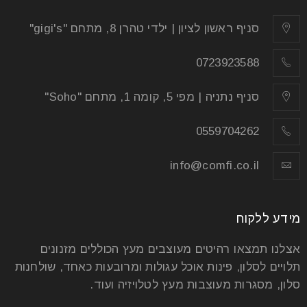
אין עוררין על כך שהטלוויזיה הפכה למרכז הבית. במיוחד
סניף ראשון לציון | ילדי טהרן 8, מתחם "gigi's"
במדינה כמו שלנו עם חדשות מרעישות מדי יום, אבל
0723923588
קרא עוד
סניף נתניה | מפי 5, קומה 1, מתחם "Soho"
0559704262
info@comfi.co.il
מידע ללקוח
אצלנו תמצאו רהיטים מעוצבים מעץ הכוללים מזנונים
תלויים לסלון, פינות אוכל עגולות ומרובעות כאחד, שולחנות
סלון, מסגרות מעוצבות מעץ לטלויזיה ועוד.