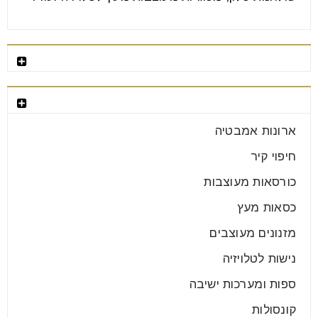
רהיטים מומלצים
קטגוריות רהיטים
מזנונים תלויים לסלון – טיפים ליצירת
ארונות אמבטיה
מקום אחסון שימושי
חיפוי קיר
כורסאות מעוצבות
17
יול
כסאות מעץ
מזנונים מעוצבים
בימינו, חדרי סלון בכל רחבי הארץ מכילים מגוון של מכשירי
נישות לטלויזיה
ואביזרי בידור. כתוצאה מכך, מזנונים תלויים מודרניים
לסלון
ספות ומערכות ישיבה
קונסולות