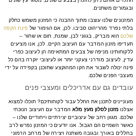
התלויים אותם ניתן להזמין בצבעים שונים, מסוגי עץ שונים
ובגמורים משתנים.
המזנונים שלנו עוצבו מתוך ההבנה כי המזנון משמש כחלק
בלתי נפרד מהריהוט סביבו. לכן, אם הגימור של
פינת הקפה
שלכם
הוא מבריק, בגווני לבן, שמנת, חום או שחור –
תעדיפו מזנון המדבר עם העיצוב הקיים. לכן, אנו מציעים
ללקוחותינו מניפה של צבעים המתאימה הן לעיצוב כפרי
עדין, לעיצוב מודרני צעקני יותר או לעיצובי יוקרה בהם כל
פינה יכולה לשבור את הקו המהוקצע שתוכנן בקפידה על ידי
מעצבי הפנים שלכם.
עובדים גם עם אדריכלים ומעצבי פנים
מעוניינים לתכנן את החלל עבור לקוחותיכם? תוכלו למצוא
אצלנו
מזנון לסלון מעץ מלא
המדבר עם העיצוב הנוכחי
שלכם. מגוון רחב של עיצוביים יצירתיים וייחודיים שלנו –
כאשר השמיים הם הגבול. אנו יודעים כי המזנון נפרש לרב
בחללים באורך ובגובה משתנה ויצירה של מרחב הרמוני