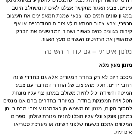
רהיט תחושה יוקרתית מבלי שתצטרכו להשקיע במותג מנקר
עיניים. צבע האגוז מתקשר אצלנו לאיכות ומשתלב היטב
במגוון גוונים חמים כמו צבעי שמנת המאפיינים את העיצוב
הכפרי, צבע צהוב המתאים לעיצובים המודרניים או אף
קירות בגוונים כהים כאפור ושחור המדגישים את הברק
שמאפיין את הרהיטים העשויים מעץ האגוז.
מזנון איכותי – גם לחדר השינה
מזנון מעץ מלא
מככב היום לא רק בחדר המגורים אלא גם בחדרי שינה
רחבי ידיים. חלק מהעיצוב של החדר המדבר עם צבעי
המיטה והשידה יכול להיות משולב במזנון צף עליו מונחת
הטלוויזיה המפנקת בחדר. במיוחד בחדרים בהם אנו מנסים
לחסוך מקום, מזנון זה משמש הן כאלמנט עיצובי מרהיב והן
כמתקן פונקציונלי עליו תוכלו להניח מנורת שולחן, ספרים
המלווים אתכם בשעות שלפני השינה או מערכת סטריאו
איכותית.