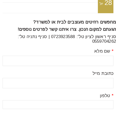
28
font_download
סמן קישורים
יול
מחפשים רהיטים מעוצבים לבית או למשרד?
לאפס
cached
הגעתם למקום הנכון. צרו איתנו קשר לפרטים נוספים!
את
סניף ראשון לציון טל': 0723923588 | סניף נתניה טל':
כל
0559704262
האפשרויות
*
שם מלא
כתובת מייל
*
טלפון