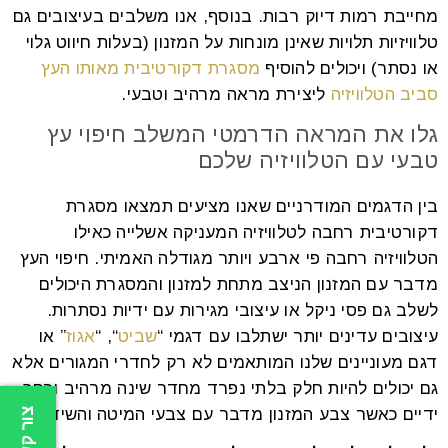
מחייבת רמות דיוק רבות. בנוסף, אנו משלבים בעיצובים גם
טלוויזיות תלויות שאינן מונחות על המזנון (בעלות חיווט גלוי
או נסתר) ויכולים להוסיף
מסגרת דקורטיבית מאותו העץ
סביב הטלוויזיה
ליצירת מראה מרהיב וטבעי.
גלו את המראה הדרמטי המשלב חיפוי עץ
טבעי עם הטלוויזיה שלכם
בין הדגמים המודרניים שאנו מציעים תמצאו מסגרת
דקורטיבית רחבה לטלוויזיה המעניקה אשלייה כאילו
הטלוויזיה רחבה פי ארבע ויותר מגודלה האמיתי. חיפוי העץ
מדבר עם המזנון הניצב מתחת למזנון והמסגרת היכולים
לשלב גם פסי ניקל או עיצובי מגירות עם ידיות נסתרות.
עיצובים עדינים יותר ישתלבו עם דגמי “
שביט
“, “
אגוז
” או
דגם מעוניינים שלנו המותאמים לא רק לחדרי המגורים אלא
גם יכולים להיות חלק בלתי נפרד מחדר שינה מרהיב ורחב
ידיים כאשר צבע המזנון מדבר עם צבעי המיטה והשידה.
צור קשר