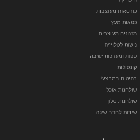
כורסאות מעוצבות
כסאות מעץ
מזנונים מעוצבים
נישות לטלויזיה
מזנונים מעוצבים בהתאמה אישית
ספות ומערכות ישיבה
קונסולות
31
רהיטים במבצע!
מרץ
שולחנות אוכל
כל אחד רואה את חדר האורחים שלו, או מה שנקרא הסלון
שולחנות סלון
– בצורה אחרת. יש המחפשים את העיצוב
שידות לחדר שינה
קרא עוד