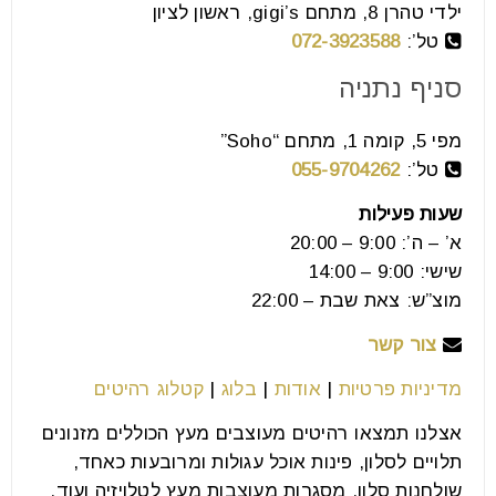
ילדי טהרן 8, מתחם gigi’s, ראשון לציון
5 סוגי מזנונים שכדאי לכם להכיר – לא
טל’:
072-3923588
רוכשים לפני שבודקים
סניף נתניה
18
יול
מפי 5, קומה 1, מתחם “Soho”
טל’:
055-9704262
5 סוגי מזנונים שכדאי לכם להכיר – לא רוכשים לפני
שעות פעילות
שבודקים הבית שלנו הוא המקום החשוב לנו ביותר,
א’ – ה’: 9:00 – 20:00
שישי: 9:00 – 14:00
קרא עוד
מוצ”ש: צאת שבת – 22:00
צור קשר
מדיניות פרטיות
|
אודות
|
בלוג
|
קטלוג רהיטים
אצלנו תמצאו רהיטים מעוצבים מעץ הכוללים מזנונים
תלויים לסלון, פינות אוכל עגולות ומרובעות כאחד,
שולחנות סלון, מסגרות מעוצבות מעץ לטלויזיה ועוד.