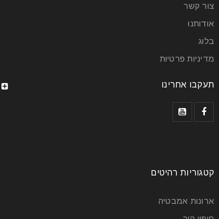
צור קשר
מזנונים מודרניים לסלון ולמשרד
אודותנו
בלוג
27
יונ
מדיניות פרטיות
תעקבו אחרינו
מזנונים מודרניים – המינימליזם שולט בשנות השבעים,
שנות הוינטאג’, שלטו המזנונים בבתים. לא היה בית שהיית
נכנס אליו
קרא עוד
קטגוריות רהיטים
ארונות אמבטיה
חיפוי קיר