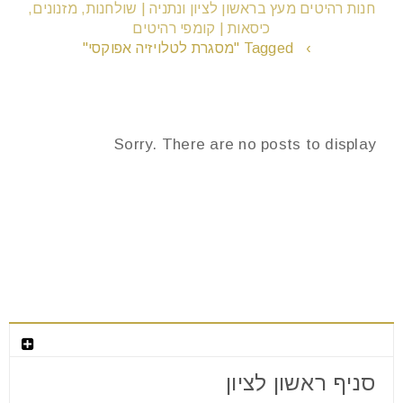
חנות רהיטים מעץ בראשון לציון ונתניה | שולחנות, מזנונים,
כיסאות | קומפי רהיטים
›
Tagged "מסגרת לטלויזיה אפוקסי"
remove_circle_outline
הקטנת גופן
add_circle_outline
הגדלת גופן
Sorry. There are no posts to display
spellcheck
גופן קריא
brightness_high
ניגודיות בהירה
brightness_low
ניגודיות כהה
חנות המפעל לרהיטים מעוצבים
format_underlined
הוסף קו תחתון לקישורים
סניף ראשון לציון