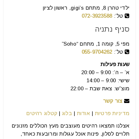
font_download
סמן קישורים
ילדי טהרן 8, מתחם gigi’s, ראשון לציון
טל’:
072-3923588
סניף נתניה
לאפס
cached
את
מפי 5, קומה 1, מתחם “Soho”
כל
האפשרויות
טל’:
055-9704262
שעות פעילות
א’ – ה’: 9:00 – 20:00
שישי: 9:00 – 14:00
מוצ”ש: צאת שבת – 22:00
צור קשר
מדיניות פרטיות
|
אודות
|
בלוג
|
קטלוג רהיטים
אצלנו תמצאו רהיטים מעוצבים מעץ הכוללים מזנונים
תלויים לסלון, פינות אוכל עגולות ומרובעות כאחד,