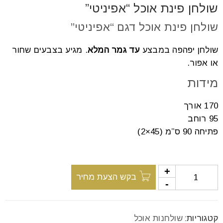
שולחן פינת אוכל “אפיניטי”
font_download
סמן קישורים
שולחן פינת אוכל דגם “אפיניטי”
שולחן יפהפה במבצע
עד גמר המלא
. מגיע בצבעים שחור
לאפס
cached
או אפור.
את
כל
מידות
האפשרויות
170 אורך
95 רוחב
פתיחה 90 ס”מ (45×2)
בקש הצעת מחיר
קטגוריות:
שולחנות אוכל