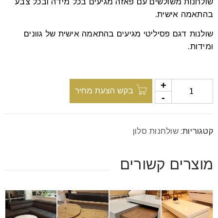
שולחנות משולשים עם פאזה מגיעים בכל מידה ובכל צבע
font_download
סמן קישורים
בהתאמה אישית.
שולנות דגם פסיליטי מגיעים בהתאמה אישית של גוונים
ומידות.
לאפס
cached
את
כל
האפשרויות
בקש הצעת מחיר
קטגוריות:
שולחנות סלון
מוצרים קשורים