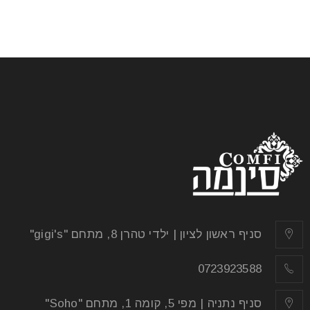
סניף ראשון לציון | ילדי טהרן 8, מתחם "gigi's"
0723923588
סניף נתניה | מפי 5, קומה 1, מתחם "Soho"