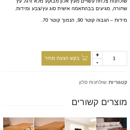
שולחנות צלחת עשויים מעץ אלון מבוקע מלא ורגל עץ
font_download
סמן קישורים
שחורה, מגיעים בבהתאמה אישית סוג עץ/צבע ומידות.
מידות – הגבוה קוטר 90, הנמוך קוטר 70.
לאפס
cached
את
כל
האפשרויות
בקש הצעת מחיר
קטגוריות:
שולחנות סלון
מוצרים קשורים