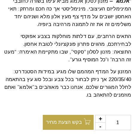
“אלמוג” –
מזנון לסלון אלמוג מביא עימו בשורה לחובבי
font_download
סמן קישורים
המינימליזם העיצובי. מינימליסטי אך כה חכם ומרתק: תאי
האחסון יושבים על מדף צף מעץ אלון מלא ושניהם יחד
משלימים זה את זה לתמונה מרהיבה ביופיה.
לאפס
cached
התאים הרחבים, עם דלתות מוחלקות בצבע אפוקסי
את
כל
לבחירתכם, מהווים פתרון פונקציונלי לטובת אחסון.
האפשרויות
התוצאה: מזנון לסלון “סקסי”, שבו מתקיימת האימרה: “מעט
זה הרבה” ו”כל המוסיף גורע”.
המזנון על המדף המהמם שלו מגיע במידות הסטנדרט:
220/35/40 אך ניתן לבחור בכל צבע ובכל סוג עץ בהתאמה
לחלל המגורים שלכם. אנחנו כבר מאוהבים ב”אלמוג” ואתם
מוזמנים להתאהב בו.
בקש הצעת מחיר