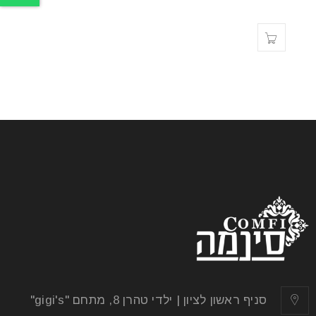
סניף ראשון לציון | ילדי טהרן 8, מתחם "gigi's"