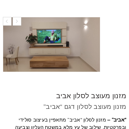
remove_circle_outline
הקטנת גופן
add_circle_outline
הגדלת גופן
spellcheck
גופן קריא
brightness_high
ניגודיות בהירה
brightness_low
ניגודיות כהה
מזנון מעוצב לסלון אביב
מזנון מעוצב לסלון דגם “אביב”
format_underlined
הוסף קו תחתון לקישורים
“אביב” –
מזנון לסלון “אביב” מתאפיין בעיצוב סולידי
ובפרקטיות. שילוב של עץ מלא במשטח העליון וצביעה