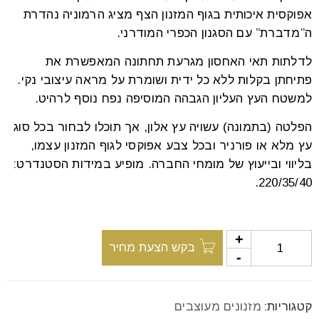
font_download
סמן קישורים
אפוקסית איכותית בגוף המזנון הצף מציג הרמוניה נהדרת
ה”מדברת” עם הסגנון הכפרי המודרני.
לדלתות תאי האחסון מגרעת תחתונה המאפשרת את
לאפס
פתיחתן בקלות ללא כל ידית ושומרת על מראה עיצובי נקי.
cached
את
למשטח העץ העליון הגבהה המוסיפה נפח נוסף לרהיט.
כל
האפשרויות
הפלטה (בתמונה) עשויה עץ אלון, אך תוכלו לבחור בכל סוג
עץ מלא או פורניר ובכל צבע אפוקסי לגוף המזנון עצמו,
בליווי ובייעוץ של מומחי החברה. מופיע במידות הסטנדרט:
220/35/40.
בקש הצעת מחיר
קטגוריות:
מזנונים מעוצבים