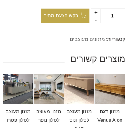
font_download
סמן קישורים
בקש הצעת מחיר
לאפס
cached
את
קטגוריות:
מזנונים מעוצבים
כל
האפשרויות
מוצרים קשורים
מזנון דגם
מזנון מעוצב
מזנון מעוצב
מזנון מעוצב
Venus Alon
לסלון ונוס
לסלון נופר
לסלון פטרו